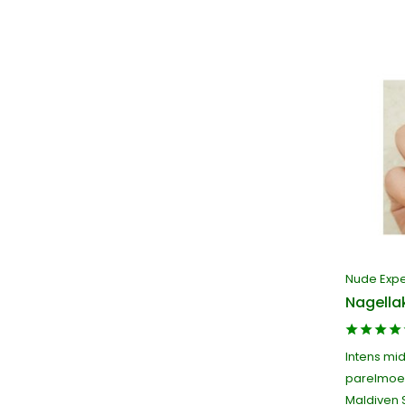
Nude Exp
Nagell
Intens mi
parelmoer
Maldiven S