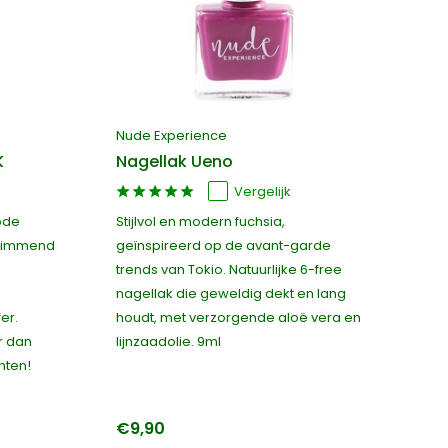
Nude Experience
K
Nagellak Ueno
Vergelijk
rode
Stijlvol en modern fuchsia,
glimmend
geïnspireerd op de avant-garde
trends van Tokio. Natuurlijke 6-free
nagellak die geweldig dekt en lang
er.
houdt, met verzorgende aloë vera en
r dan
lijnzaadolie. 9ml
nten!
€9,90