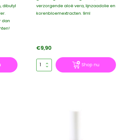
 dibutyl
verzorgende aloë vera, lijnzaadolie en
er.
korenbloemextracten. 9ml
r dan
nten!
€9,90
u
Shop nu