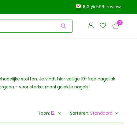
9,2
@
5961 reviews
0
Account
delijke stoffen. Je vindt hier veilige 10-free nagellak
Account
aanmaken
ergeen - voor sterke, mooi gelakte nagels!
aanmaken
Toon:
Sorteren: