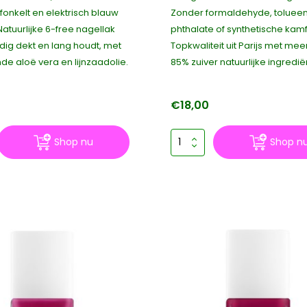
fonkelt en elektrisch blauw
Zonder formaldehyde, tolueen,
Natuurlijke 6-free nagellak
phthalate of synthetische kamf
dig dekt en lang houdt, met
Topkwaliteit uit Parijs met mee
de aloë vera en lijnzaadolie.
85% zuiver natuurlijke ingredië
€18,00
Shop nu
Shop n