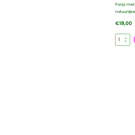
Parijs me
natuurlijk
€18,00