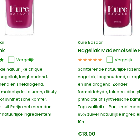
ar
Kure Bazaar
nk
Nagellak Mademoiselle 
Vergelijk
Vergelijk
de natuurlijke chique
Schitterende natuurlijke roze
nagellak, langhoudend,
nagellak, langhoudend, ultra
mend en sneldrogend.
en sneldrogend. Zonder
rmaldehyde, tolueen, dibutyl
formaldehyde, tolueen, dibutyl
of synthetische kamfer.
phthalate of synthetische kamf
it uit Parijs met meer dan
Topkwaliteit uit Parijs met mee
 natuurlijke ingrediënten!
85% zuiver natuurlijke ingredië
10ml
€18,00