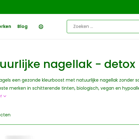
erken
Blog
uurlijke nagellak - detox
agels een gezonde kleurboost met natuurlijke nagellak zonder scha
ste merken in schitterende tinten, biologisch, vegan en hypoall
er
ucten