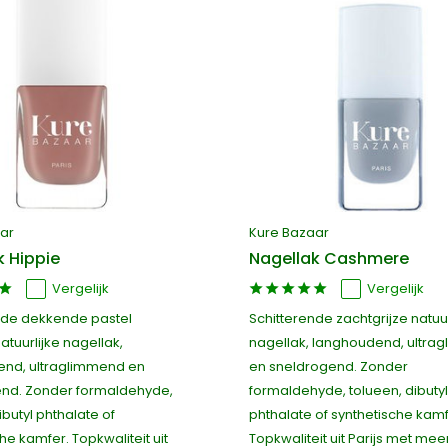
ar
Kure Bazaar
k Hippie
Nagellak Cashmere
Vergelijk
Vergelijk
nde dekkende pastel
Schitterende zachtgrijze natuur
tuurlijke nagellak,
nagellak, langhoudend, ultra
nd, ultraglimmend en
en sneldrogend. Zonder
nd. Zonder formaldehyde,
formaldehyde, tolueen, dibutyl
ibutyl phthalate of
phthalate of synthetische kamf
he kamfer. Topkwaliteit uit
Topkwaliteit uit Parijs met mee