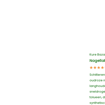
Kure Baza
Nagella
Schittere
oudroze na
langhoude
sneldroge
tolueen, d
synthetisc