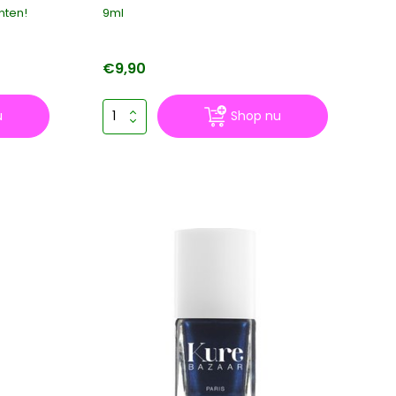
nten!
9ml
€9,90
u
Shop nu