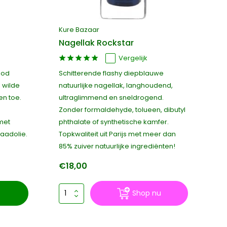
Kure Bazaar
Nagellak Rockstar
Vergelijk
ood
Schitterende flashy diepblauwe
 wilde
natuurlijke nagellak, langhoudend,
en toe.
ultraglimmend en sneldrogend.
Zonder formaldehyde, tolueen, dibutyl
met
phthalate of synthetische kamfer.
zaadolie.
Topkwaliteit uit Parijs met meer dan
85% zuiver natuurlijke ingrediënten!
€18,00
Shop nu