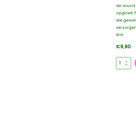
de avond 
opgloeit. 
die gewel
verzorgen
9ml
€9,90