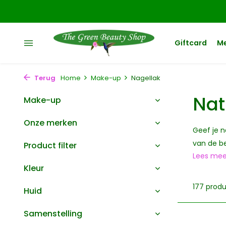
Giftcard
M
Terug
Home
Make-up
Nagellak
Nat
Make-up
Onze merken
Geef je n
van de be
Product filter
Lees me
Kleur
177 prod
Huid
Samenstelling