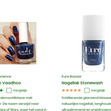
erience
Kure Bazaar
ak Vaadhoo
Nagellak Stonewash
Vergelijk
Vergelijk
ddernachtblauw met
Schitterende glanzend blauw
. De naam verwijst naar
natuurlijke nagellak, langhoud
ea of Stars, waar het zand in
ultraglimmend en sneldrogen