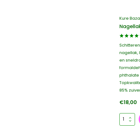
Kure Baza
Nagellak
Schitteren
nagellak,
en sneldr
formaldeh
phthalate 
Topkwalite
85% zuiver
€18,00