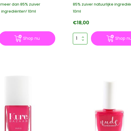
t meer dan 85% zuiver
85% zuiver natuurlijke ingredië
e ingrediënten! 10ml
10ml
€18,00
Shop nu
Shop n