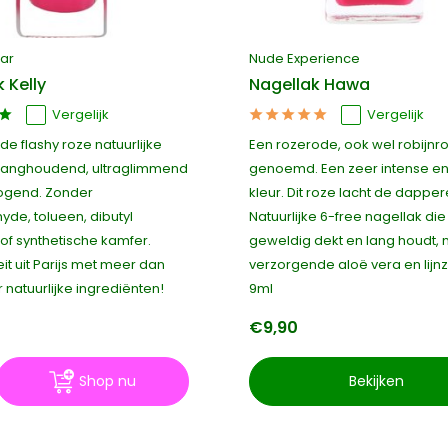
ar
Nude Experience
 Kelly
Nagellak Hawa
Vergelijk
Vergelijk
de flashy roze natuurlijke
Een rozerode, ook wel robijnr
 langhoudend, ultraglimmend
genoemd. Een zeer intense en
ogend. Zonder
kleur. Dit roze lacht de dapper
yde, tolueen, dibutyl
Natuurlijke 6-free nagellak die
of synthetische kamfer.
geweldig dekt en lang houdt, 
it uit Parijs met meer dan
verzorgende aloë vera en lijn
 natuurlijke ingrediënten!
9ml
€9,90
Shop nu
Bekijken