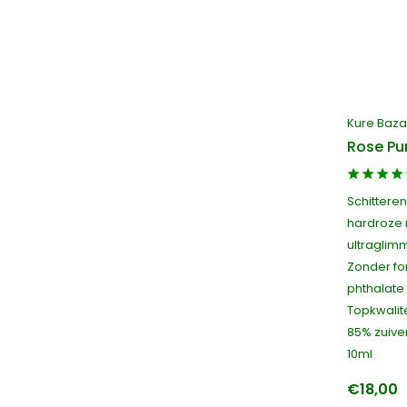
Kure Baza
Rose Pu
Schitteren
hardroze 
ultraglim
Zonder fo
phthalate 
Topkwalite
85% zuiver
10ml
€18,00