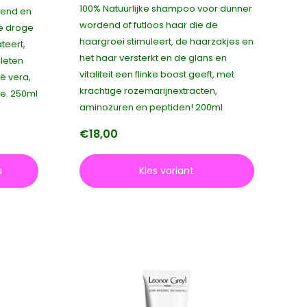
100% Natuurlijke shampoo voor dunner
lend en
wordend of futloos haar die de
e droge
haargroei stimuleert, de haarzakjes en
teert,
het haar versterkt en de glans en
pleten
vitaliteit een flinke boost geeft, met
ë vera,
krachtige rozemarijnextracten,
e. 250ml
aminozuren en peptiden! 200ml
€18,00
u
Kies variant