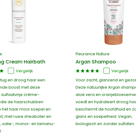
e
Fleurance Nature
ng Cream Hairbath
Argan Shampoo
Vergelijk
Vergelijk
 stug en droog haar een
Voor zacht, glanzend en gezo
nde boost met deze
Deze natuurlijke Argan sham
e sulfaatvrije crème-
aloë vera en oranjebloesemw
die de haarschubben
voedt en hydrateert droog haa
en het haar mooi soepel en
beschermt de hoofdhuid en zo
t, met ruwe sheaboter en
glans en soepelheid. Vegan,
 salie-, monoi- en tamanu-
biologisch en zonder sulfaten
l