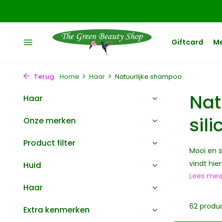
Giftcard
M
Terug
Home
Haar
Natuurlijke shampoo
Nat
Haar
sil
Onze merken
Product filter
Mooi en s
vindt hie
Huid
Lees me
Haar
62 produ
Extra kenmerken