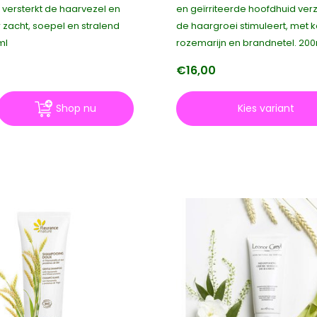
 versterkt de haarvezel en
en geïrriteerde hoofdhuid ver
 zacht, soepel en stralend
de haargroei stimuleert, met k
ml
rozemarijn en brandnetel. 20
€16,00
Shop nu
Kies variant