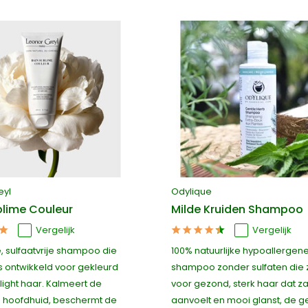
eyl
Odylique
blime Couleur
Milde Kruiden Shampoo
Vergelijk
Vergelijk
e, sulfaatvrije shampoo die
100% natuurlijke hypoallergen
is ontwikkeld voor gekleurd
shampoo zonder sulfaten die 
light haar. Kalmeert de
voor gezond, sterk haar dat z
 hoofdhuid, beschermt de
aanvoelt en mooi glanst, de g