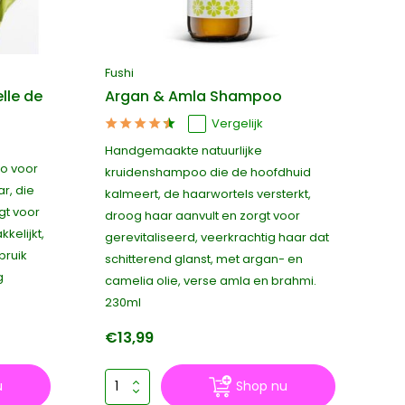
Fushi
le de
Argan & Amla Shampoo
Vergelijk
Handgemaakte natuurlijke
o voor
kruidenshampoo die de hoofdhuid
ar, die
kalmeert, de haarwortels versterkt,
gt voor
droog haar aanvult en zorgt voor
kelijkt,
gerevitaliseerd, veerkrachtig haar dat
bruik
schitterend glanst, met argan- en
g
camelia olie, verse amla en brahmi.
230ml
€13,99
u
Shop nu