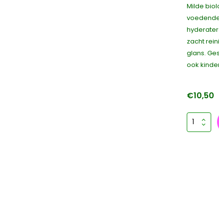
Milde bio
voedende
hyderater
zacht rei
glans. Ges
ook kinde
€10,50