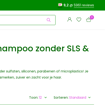
9,2
@
5961 reviews
0
shampoo zonder SLS &
Account
Account
aanmaken
aanmaken
r sulfaten, siliconen, parabenen of microplastics! Je
tsmerken, zuiver en zacht voor je haar.
Toon:
Sorteren: