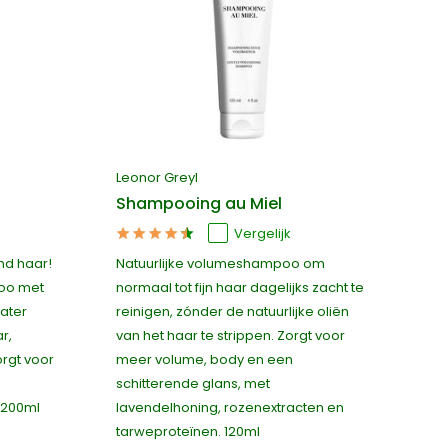
Leonor Greyl
Shampooing au Miel
Vergelijk
nd haar!
Natuurlijke volumeshampoo om
poo met
normaal tot fijn haar dagelijks zacht te
ater
reinigen, zónder de natuurlijke oliën
r,
van het haar te strippen. Zorgt voor
rgt voor
meer volume, body en een
schitterende glans, met
. 200ml
lavendelhoning, rozenextracten en
tarweproteïnen. 120ml