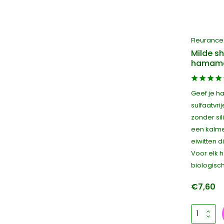
Fleurance
Milde 
hamamel
Geef je h
sulfaatvri
zonder si
een kalme
eiwitten d
Voor elk 
biologisc
€7,60