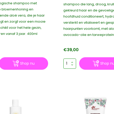
logische shampoo met
shampoo die lang, droog, krul
 bloemenhoning en
gekleurd haar en de gevoelig
ende aloë vera, die je haar
hoofdhuid conditioneert, hydra
nigt en zorgt voor een mooie
versterkt en vitaliseert en ges
chikt voor het hele gezin,
haarpunten voorkomt, met alo
ren vanaf 3 jaar. 400ml
avocado-olie en tarweproteïn
€39,00
Shop nu
Shop n