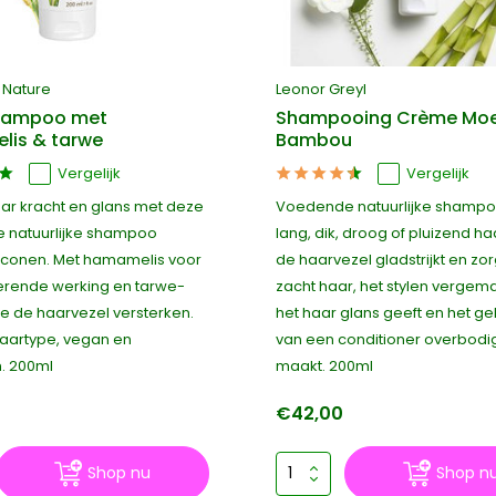
 Nature
Leonor Greyl
shampoo met
Shampooing Crème Moel
is & tarwe
Bambou
Vergelijk
Vergelijk
aar kracht en glans met deze
Voedende natuurlijke shampo
je natuurlijke shampoo
lang, dik, droog of pluizend ha
liconen. Met hamamelis voor
de haarvezel gladstrijkt en zor
rende werking en tarwe-
zacht haar, het stylen vergemak
ie de haarvezel versterken.
het haar glans geeft en het ge
haartype, vegan en
van een conditioner overbodi
h. 200ml
maakt. 200ml
€42,00
Shop nu
Shop n