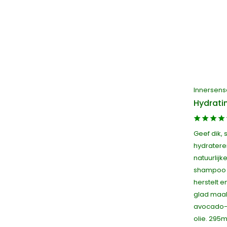
Innersens
Hydrati
Geef dik,
hydratere
natuurlijk
shampoo 
herstelt 
glad maak
avocado-,
olie. 295m