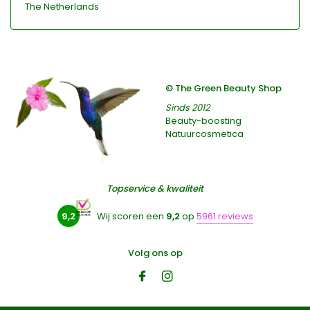
The Netherlands
© The Green Beauty Shop
Sinds 2012
Beauty-boosting
Natuurcosmetica
Topservice & kwaliteit
9,2
Wij scoren een
9,2
op
5961 reviews
Volg ons op