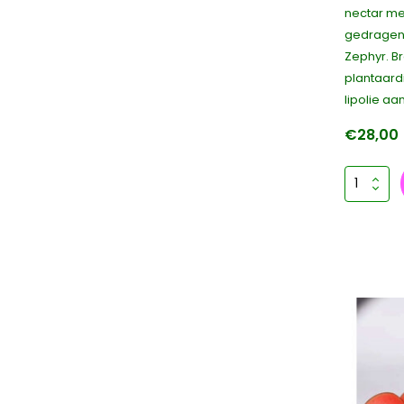
nectar me
gedragen
Zephyr. B
plantaard
lipolie aan
€28,00