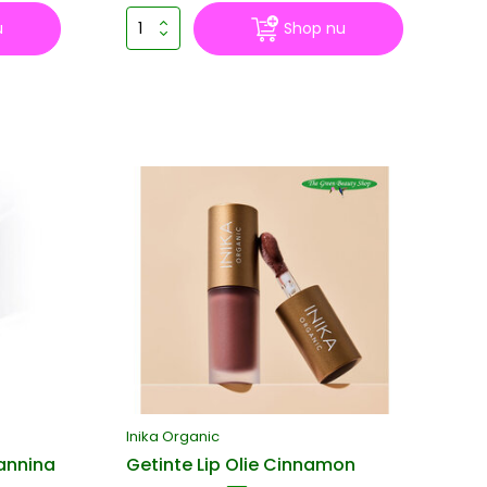
u
Shop nu
Inika Organic
annina
Getinte Lip Olie Cinnamon