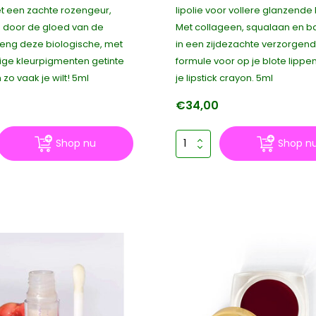
t een zachte rozengeur,
lipolie voor vollere glanzende 
 door de gloed van de
Met collageen, squalaan en b
reng deze biologische, met
in een zijdezachte verzorgen
ige kleurpigmenten getinte
formule voor op je blote lippen
 zo vaak je wilt! 5ml
je lipstick crayon. 5ml
€34,00
Shop nu
Shop n