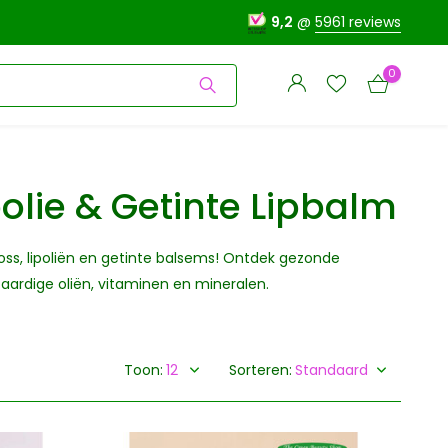
9,2
@
5961 reviews
0
polie & Getinte Lipbalm
Account
loss, lipoliën en getinte balsems! Ontdek gezonde
Account
aanmaken
taardige oliën, vitaminen en mineralen.
aanmaken
Toon:
Sorteren: