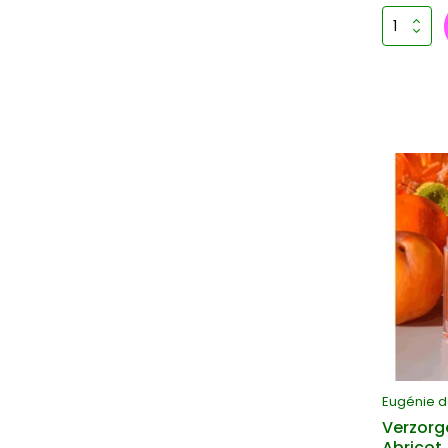
Eugénie 
Verzorg
Abricot