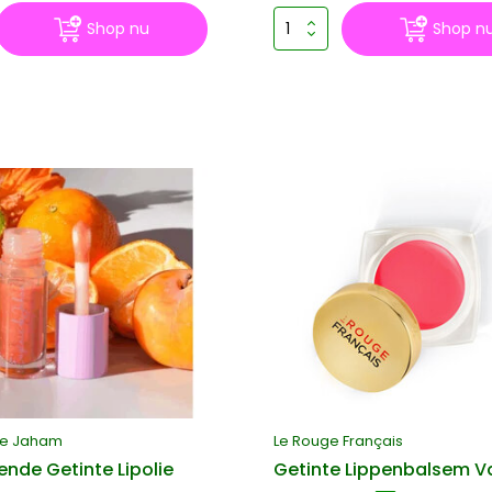
Shop nu
Shop n
de Jaham
Le Rouge Français
ende Getinte Lipolie
Getinte Lippenbalsem V