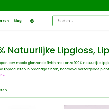
erken
Blog
% Natuurlijke Lipgloss, Li
ippen een mooie glanzende finish met onze 100% natuurlijke lipg
he lipproducten in prachtige tinten, boordevol verzorgende plan
er
cten