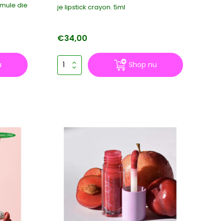
rmule die
je lipstick crayon. 5ml
€34,00
u
Shop nu