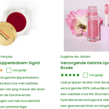
Français
Eugénie de Jaham
 Lippenbalsem Sigrid
Verzorgende Getinte Lip
Rosée
Vergelijk
Vergelijk
ologische lippenbalsem,
Laat je lippen stralen met dez
 donkerroze met subtiele
verzorgende 100% natuurlijke li
ngen van ijzig mauve die doen
een subtiele roze tint. Boordev
an de fascinerende
hydraterende biologische olië
ngen van het noorderlicht,
een glanzende finish en langd
an plantaardige