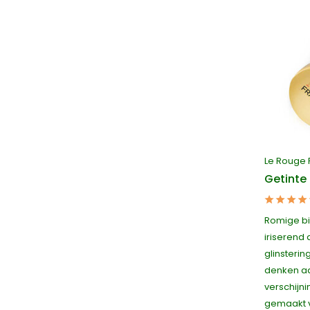
Le Rouge 
Getinte
Romige bi
iriserend
glinsteri
denken a
verschijni
gemaakt v