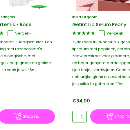
Français
Inika Organic
Artemis • Rose
Getint Lip Serum Peony
Vergelijk
Vergelijk
innares • Boogschutter. Een
Zijdezacht 100% natuurlijk getin
ing met rozenaroma's.
lipserum met peptiden, ceram
e biologische, met
zeewierextract voor gladdere,
ige kleurpigmenten getinte
en beter gehydrateerde lippen,
 zo vaak je wilt! 5ml
fijne lijntjes verdwijnen. Geeft 
natuurlijke glans en zowel solo
je lipstick te gebruiken! 10ml
€34,00
Shop nu
Shop n