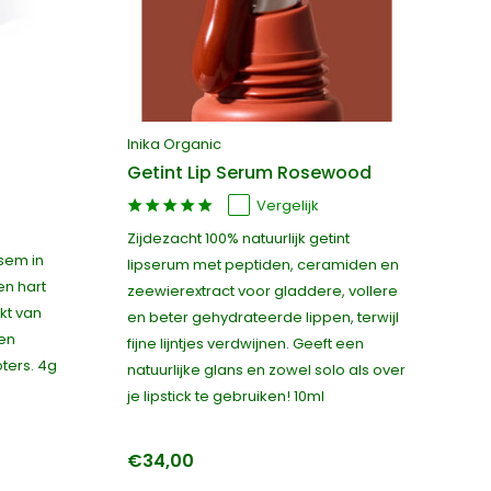
Inika Organic
Getint Lip Serum Rosewood
Vergelijk
Zijdezacht 100% natuurlijk getint
sem in
lipserum met peptiden, ceramiden en
en hart
zeewierextract voor gladdere, vollere
kt van
en beter gehydrateerde lippen, terwijl
en
fijne lijntjes verdwijnen. Geeft een
ters. 4g
natuurlijke glans en zowel solo als over
je lipstick te gebruiken! 10ml
€34,00