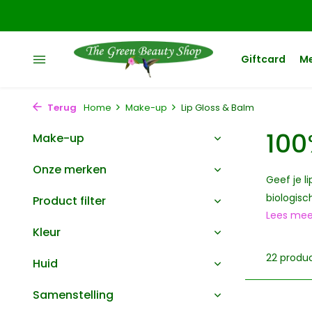
Giftcard
M
Terug
Home
Make-up
Lip Gloss & Balm
100
Make-up
Onze merken
Geef je l
biologisc
Product filter
Lees me
Kleur
22 produ
Huid
Samenstelling