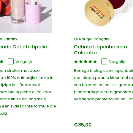
de Jaham
Le Rouge Français
ende Getinte Lipolie
Getinte Lippenbalsem
Colomba
Vergelijk
Vergelijk
ppen stralen met deze
Romige biologische lippenbal
e 100% natuurlijke lipolie in
een diepe paarse kleur met e
 ijzige tint. Boordevol
van bramen en cassis, gemaa
nde biologische oliën voor
plantaardige kleurpigmenten 
ende finish en langdurig
voedende plantenoliën en -bo
n een zijdezachte formule die
 5,1g
€35,00