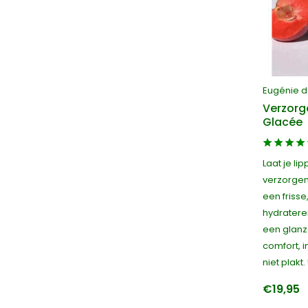
Eugénie 
Verzorg
Glacée
Laat je li
verzorgend
een frisse,
hydratere
een glanz
comfort, i
niet plakt.
€19,95