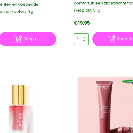
comfort, in een zijdezachte fo
menten en voedende
niet plakt. 5,1g
ën en -boters. 3g
€19,95
Shop nu
Shop n