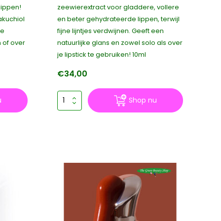
lippen!
zeewierextract voor gladdere, vollere
akuchiol
en beter gehydrateerde lippen, terwijl
de
fijne lijntjes verdwijnen. Geeft een
 of over
natuurlijke glans en zowel solo als over
je lipstick te gebruiken! 10ml
€34,00
u
Shop nu