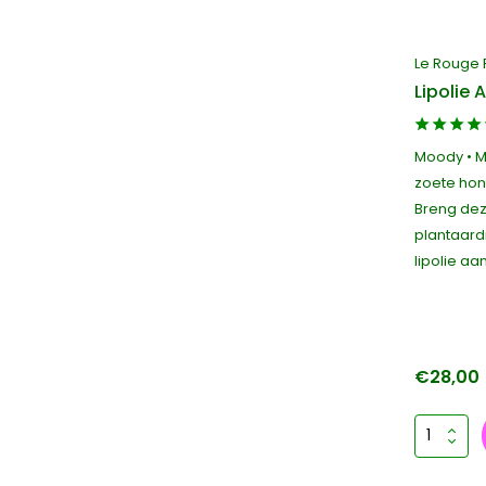
Le Rouge 
Lipolie 
Moody • M
zoete hon
Breng dez
plantaard
lipolie aan
€28,00