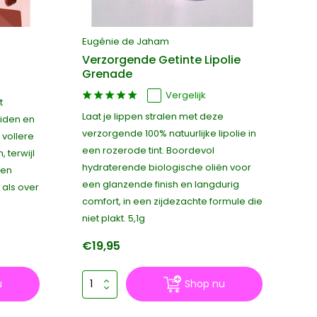
Eugénie de Jaham
Verzorgende Getinte Lipolie
Grenade
Vergelijk
t
Laat je lippen stralen met deze
iden en
verzorgende 100% natuurlijke lipolie in
 vollere
een rozerode tint. Boordevol
 terwijl
hydraterende biologische oliën voor
een
een glanzende finish en langdurig
 als over
comfort, in een zijdezachte formule die
niet plakt. 5,1g
€19,95
u
Shop nu