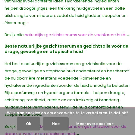
vet huidgevoel achter te laten. Hydraterende ingrediënten
helpen droogtelijntjes, een trekkerig huidgevoel en een doffe
uitstraling te verminderen, zodat de huid gladder, soepeler en
frisser oogt.
Bekijk alle
natuurlijke gezichtsserums voor de vochtarme huid
→
Beste natuurlijke gezichtsserum en gezichtsolie voor de
droge, gevoelige en atopische huid
Het beste natuurlijke gezichtsserum en gezichtsolie voor de
droge, gevoelige en atopische huid ondersteunt en beschermt
de huidbarrière met intens voedende, kalmerende en
hydraterende ingrediënten zonder de huid onnodig te belasten.
Rijke parfumvrije en hypoallergene formules helpen droogte,
schilfering, roodheid, irritatie en een trekkerig of branderig
huidgevoel te verminderen, terwijl de huid comfortabeler en
Wij slaan cookies op om onze website te verbeteren. Is dat ok?
soepeler aanvoelt.
Ok
Nee
Meer over cookies »
Bekijk alle
natuurlijke gezichtsserums en gezichtsoliën voor de
droge, gevoelige en atopische huid
→