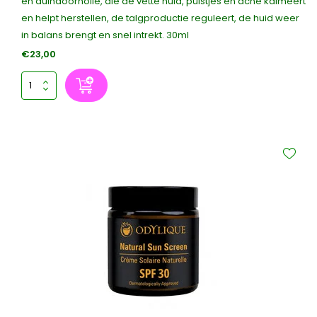
en duindoornolie, die de vette huid, puistjes en acne kalmeert
en helpt herstellen, de talgproductie reguleert, de huid weer
in balans brengt en snel intrekt. 30ml
€23,00