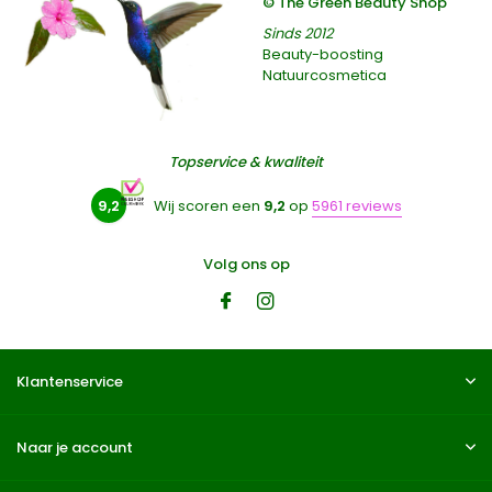
© The Green Beauty Shop
Sinds 2012
Beauty-boosting
Natuurcosmetica
Topservice & kwaliteit
9,2
Wij scoren een
9,2
op
5961 reviews
Volg ons op
Klantenservice
Naar je account