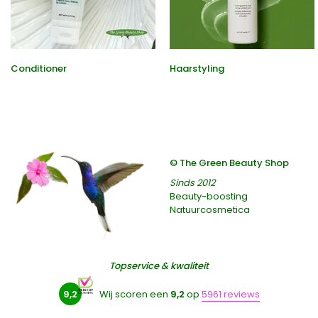
Conditioner
Haarstyling
© The Green Beauty Shop
Sinds 2012
Beauty-boosting
Natuurcosmetica
Topservice & kwaliteit
9,2
Wij scoren een
9,2
op
5961 reviews