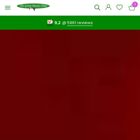
0
9,2
@
5961 reviews