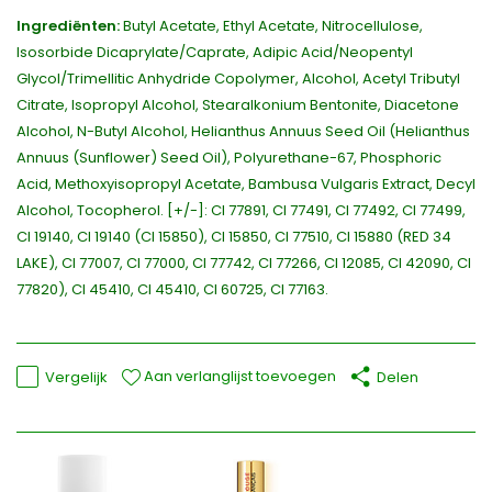
Ingrediënten:
Butyl Acetate, Ethyl Acetate, Nitrocellulose,
Isosorbide Dicaprylate/Caprate, Adipic Acid/Neopentyl
Glycol/Trimellitic Anhydride Copolymer, Alcohol, Acetyl Tributyl
Citrate, Isopropyl Alcohol, Stearalkonium Bentonite, Diacetone
Alcohol, N-Butyl Alcohol, Helianthus Annuus Seed Oil (Helianthus
Annuus (Sunflower) Seed Oil), Polyurethane-67, Phosphoric
Acid, Methoxyisopropyl Acetate, Bambusa Vulgaris Extract, Decyl
Alcohol, Tocopherol. [+/-]: CI 77891, CI 77491, CI 77492, CI 77499,
CI 19140, CI 19140 (CI 15850), CI 15850, CI 77510, CI 15880 (RED 34
LAKE), CI 77007, CI 77000, CI 77742, CI 77266, CI 12085, CI 42090, CI
77820), CI 45410, CI 45410, CI 60725, CI 77163.
Aan verlanglijst toevoegen
Vergelijk
Delen