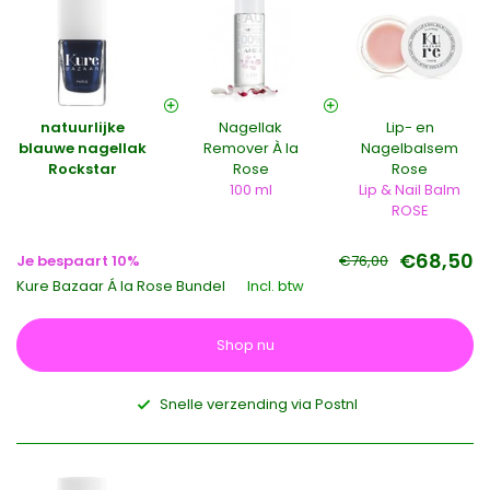
natuurlijke
Nagellak
Lip- en
blauwe nagellak
Remover À la
Nagelbalsem
Rockstar
Rose
Rose
100 ml
Lip & Nail Balm
ROSE
€68,50
Je bespaart 10%
€76,00
Kure Bazaar Á la Rose Bundel
Incl. btw
Shop nu
Snelle verzending via Postnl