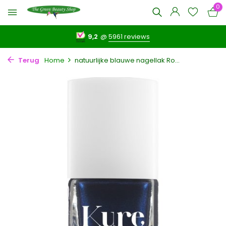
0
9,2
@
5961 reviews
Terug
Home
natuurlijke blauwe nagellak Ro...