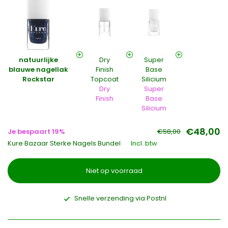
natuurlijke
Dry
Super
blauwe nagellak
Finish
Base
Rockstar
Topcoat
Silicium
Dry
Super
Finish
Base
Silicium
€48,00
Je bespaart 19%
€58,00
Kure Bazaar Sterke Nagels Bundel
Incl. btw
Niet op voorraad
Snelle verzending via Postnl