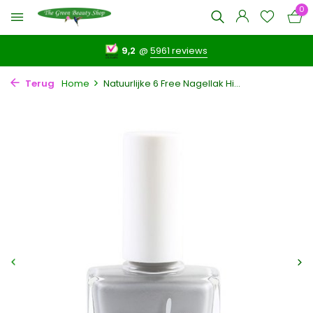
0
9,2
@
5961 reviews
Terug
Home
Natuurlijke 6 Free Nagellak Hi...