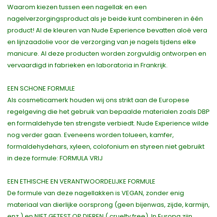
Waarom kiezen tussen een nagellak en een
nagelverzorgingsproduct als je beide kunt combineren in één
product! Al de kleuren van Nude Experience bevatten aloë vera
en lijnzaadolie voor de verzorging van je nagels tijdens elke
manicure. Al deze producten worden zorgvuldig ontworpen en
vervaardigd in fabrieken en laboratoria in Frankrijk.
EEN SCHONE FORMULE
Als cosmeticamerk houden wij ons strikt aan de Europese
regelgeving die het gebruik van bepaalde materialen zoals DBP
en formaldehyde ten strengste verbiedt. Nude Experience wilde
nog verder gaan. Eveneens worden tolueen, kamfer,
formaldehydehars, xyleen, colofonium en styreen niet gebruikt
in deze formule: FORMULA VRIJ
EEN ETHISCHE EN VERANTWOORDELIJKE FORMULE
De formule van deze nagellakken is VEGAN, zonder enig
materiaal van dierlijke oorsprong (geen bijenwas, zijde, karmijn,
enz.) en NIET GETEST OP DIEREN ( cruelty free). In Europa zijn