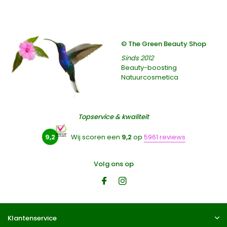
© The Green Beauty Shop
Sinds 2012
Beauty-boosting
Natuurcosmetica
Topservice & kwaliteit
9,2
Wij scoren een
9,2
op
5961 reviews
Volg ons op
Klantenservice