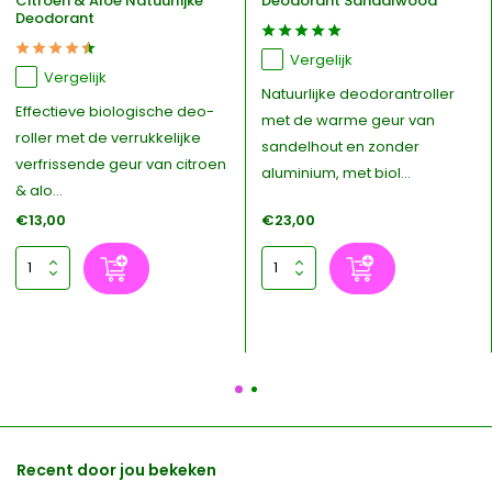
Citroen & Aloë Natuurlijke
Deodorant Sandalwood
Deodorant
Vergelijk
Vergelijk
Natuurlijke deodorantroller
Effectieve biologische deo-
met de warme geur van
roller met de verrukkelijke
sandelhout en zonder
verfrissende geur van citroen
aluminium, met biol...
& alo...
€13,00
€23,00
Recent door jou bekeken