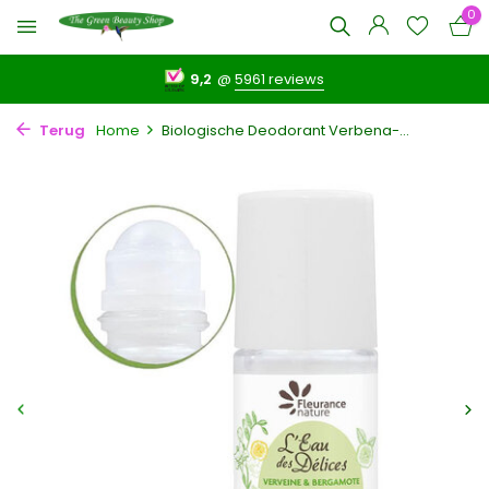
0
9,2
@
5961 reviews
Terug
Home
Biologische Deodorant Verbena-...