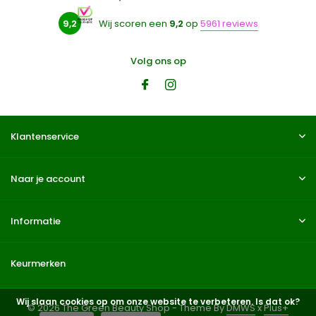
9,2
Wij scoren een
9,2
op
5961 reviews
Volg ons op
Klantenservice
Naar je account
Informatie
Keurmerken
Wij slaan cookies op om onze website te verbeteren. Is dat ok?
© 2026 The Green Beauty Shop - Theme By
DMWS
x
Plus+