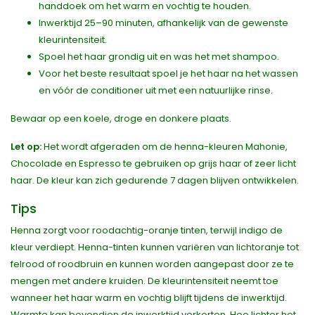
handdoek om het warm en vochtig te houden.
Inwerktijd 25–90 minuten, afhankelijk van de gewenste
kleurintensiteit.
Spoel het haar grondig uit en was het met shampoo.
Voor het beste resultaat spoel je het haar na het wassen
en vóór de conditioner uit met een natuurlijke rinse.
Bewaar op een koele, droge en donkere plaats.
Let op:
Het wordt afgeraden om de henna-kleuren Mahonie,
Chocolade en Espresso te gebruiken op grijs haar of zeer licht
haar. De kleur kan zich gedurende 7 dagen blijven ontwikkelen.
Tips
Henna zorgt voor roodachtig-oranje tinten, terwijl indigo de
kleur verdiept. Henna-tinten kunnen variëren van lichtoranje tot
felrood of roodbruin en kunnen worden aangepast door ze te
mengen met andere kruiden. De kleurintensiteit neemt toe
wanneer het haar warm en vochtig blijft tijdens de inwerktijd.
Warmte kan bovendien de inwerktijd verkorten. Hoe lichter het