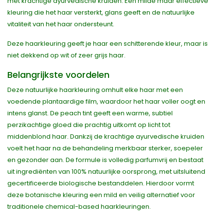
met krachtige ayurvedische kruiden. Een milde maar effectieve
kleuring die het haar versterkt, glans geeft en de natuurlijke
vitaliteit van het haar ondersteunt.
Deze haarkleuring geeft je haar een schitterende kleur, maar is
niet dekkend op wit of zeer grijs haar.
Belangrijkste voordelen
Deze natuurlijke haarkleuring omhult elke haar met een
voedende plantaardige film, waardoor het haar voller oogt en
intens glanst. De peach tint geeft een warme, subtiel
perzikachtige gloed die prachtig uitkomt op licht tot
middenblond haar. Dankzij de krachtige ayurvedische kruiden
voelt het haar na de behandeling merkbaar sterker, soepeler
en gezonder aan. De formule is volledig parfumvrij en bestaat
uit ingrediënten van 100% natuurlijke oorsprong, met uitsluitend
gecertificeerde biologische bestanddelen. Hierdoor vormt
deze botanische kleuring een mild en veilig alternatief voor
traditionele chemical-based haarkleuringen.