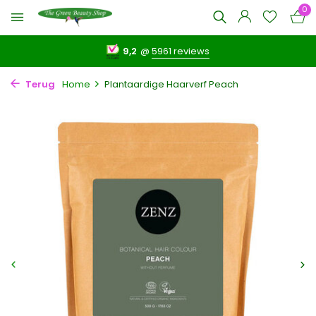
0
9,2
@
5961 reviews
Terug
Home
Plantaardige Haarverf Peach