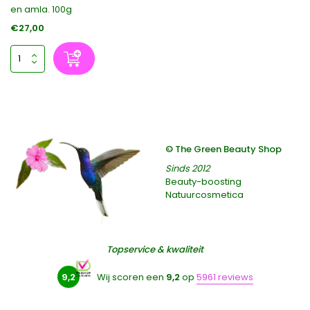
en amla. 100g
€27,00
© The Green Beauty Shop
Sinds 2012
Beauty-boosting
Natuurcosmetica
Topservice & kwaliteit
9,2
Wij scoren een
9,2
op
5961 reviews