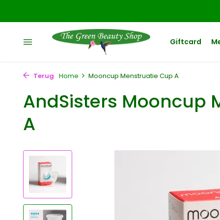
Giftcard
M
Terug
Home
Mooncup Menstruatie Cup A
AndSisters Mooncup 
A