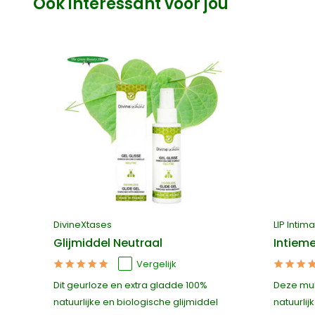
Ook interessant voor jou
DivineXtases
LIP Intim
Glijmiddel Neutraal
Intiem
Vergelijk
Dit geurloze en extra gladde 100%
Deze mul
w,
natuurlijke en biologische glijmiddel
natuurlij