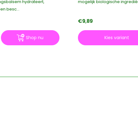
ngsbalsem hydrateert,
mogelijk biologische ingrediën
en besc...
€9,89
Shop nu
Kies variant