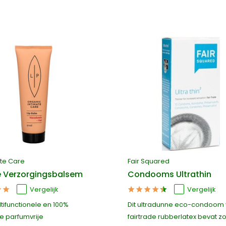
ate Care
Fair Squared
e Verzorgingsbalsem
Condooms Ultrathin
Vergelijk
Vergelijk
tifunctionele en 100%
Dit ultradunne eco-condoom
ke parfumvrije
fairtrade rubberlatex bevat zo