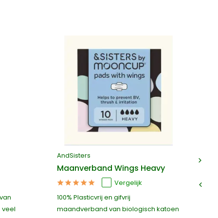
AndSisters
An
Maanverband Wings Heavy
N
Vergelijk
 van
100% Plasticvrij en gifvrij
Co
 veel
maandverband van biologisch katoen
bi