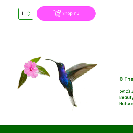
Shop nu
© The
Sinds 
Beaut
Natuu