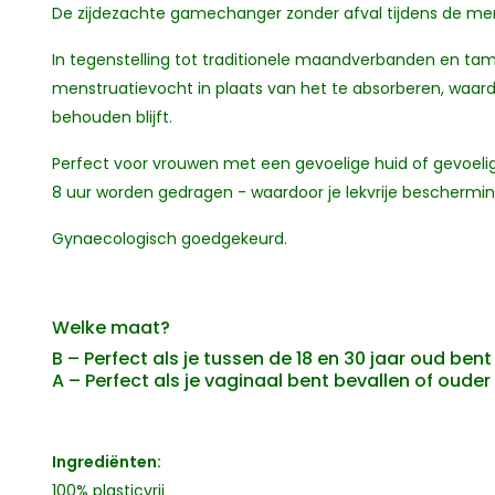
De zijdezachte gamechanger zonder afval tijdens de men
In tegenstelling tot traditionele maandverbanden en ta
menstruatievocht in plaats van het te absorberen, waard
behouden blijft.
Perfect voor vrouwen met een gevoelige huid of gevoelig
8 uur worden gedragen - waardoor je lekvrije bescherming k
Gynaecologisch goedgekeurd.
Welke maat?
B – Perfect als je tussen de 18 en 30 jaar oud ben
A – Perfect als je vaginaal bent bevallen of ouder
Ingrediënten:
100% plasticvrij