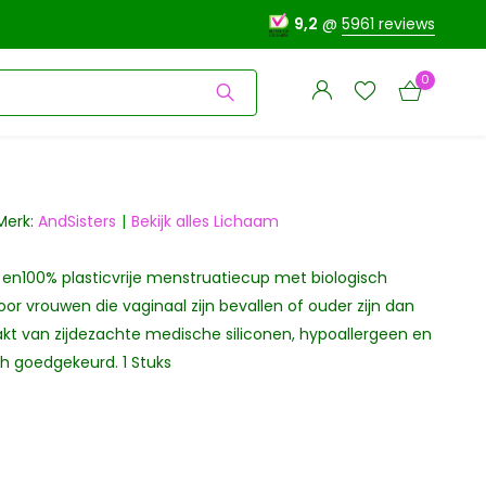
9,2
@
5961 reviews
0
Merk:
AndSisters
Bekijk alles Lichaam
en100% plasticvrije menstruatiecup met biologisch
Account
Account
aanmaken
or vrouwen die vaginaal zijn bevallen of ouder zijn dan
aanmaken
kt van zijdezachte medische siliconen, hypoallergeen en
h goedgekeurd. 1 Stuks