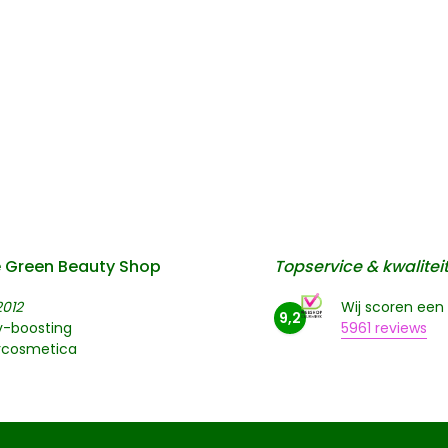
 Green Beauty Shop
Topservice & kwalitei
2012
Wij scoren een
9,2
y-boosting
5961 reviews
rcosmetica