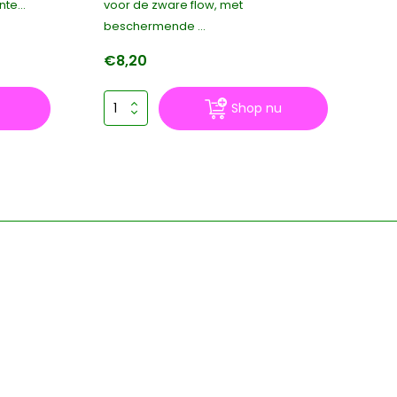
te...
voor de zware flow, met
met
beschermende ...
€8,20
€
Shop nu