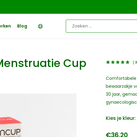
erken
Blog
Menstruatie Cup
Comfortabele 
bewaarzakje vo
30 jaar, gemaa
gynaecologisc
Kies je kleur:
€36,20