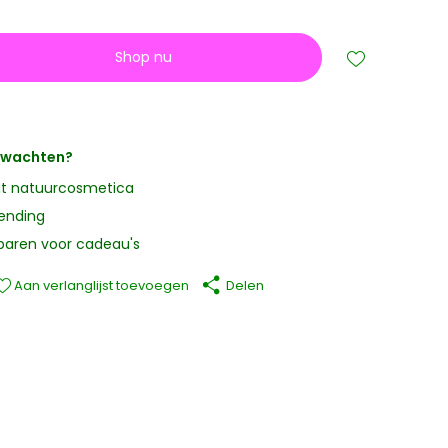
Shop nu
erwachten?
it natuurcosmetica
zending
paren voor cadeau's
Aan verlanglijst toevoegen
Delen