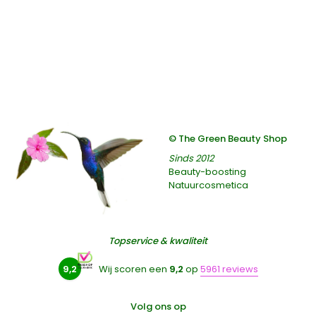
© The Green Beauty Shop
Sinds 2012
Beauty-boosting
Natuurcosmetica
Topservice & kwaliteit
9,2
Wij scoren een
9,2
op
5961 reviews
Volg ons op