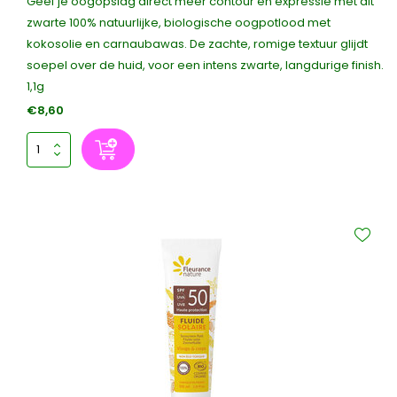
Geef je oogopslag direct meer contour en expressie met dit
zwarte 100% natuurlijke, biologische oogpotlood met
kokosolie en carnaubawas. De zachte, romige textuur glijdt
soepel over de huid, voor een intens zwarte, langdurige finish.
1,1g
€8,60