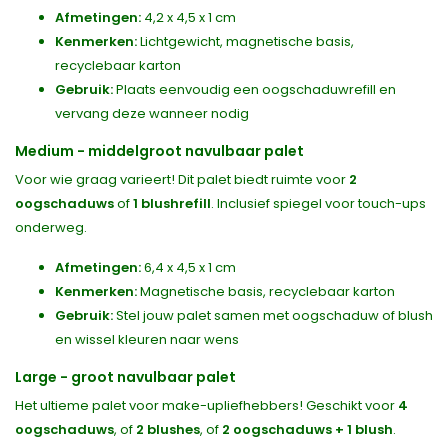
Afmetingen:
4,2 x 4,5 x 1 cm
Kenmerken:
Lichtgewicht, magnetische basis,
recyclebaar karton
Gebruik:
Plaats eenvoudig een oogschaduwrefill en
vervang deze wanneer nodig
Medium - middelgroot navulbaar palet
Voor wie graag varieert! Dit palet biedt ruimte voor
2
oogschaduws
of
1 blushrefill
. Inclusief spiegel voor touch-ups
onderweg.
Afmetingen:
6,4 x 4,5 x 1 cm
Kenmerken:
Magnetische basis, recyclebaar karton
Gebruik:
Stel jouw palet samen met oogschaduw of blush
en wissel kleuren naar wens
Large - groot navulbaar palet
Het ultieme palet voor make-upliefhebbers! Geschikt voor
4
oogschaduws
, of
2 blushes
, of
2 oogschaduws + 1 blush
.