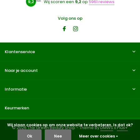
9,2
Wij scoren een
9,2
op
5961 reviews
Volg ons op
Klantenservice
Naar je account
Informatie
Keurmerken
Wij slaan cookies op om onze website te verbeteren. Is dat ok?
© 2026 The Green Beauty Shop - Theme By
DMWS
x
Plus+
Ok
Nee
Meer over cookies »