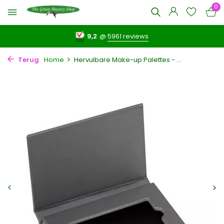
0
9,2
@
5961 reviews
Terug
Home
Hervulbare Make-up Palettes - ...