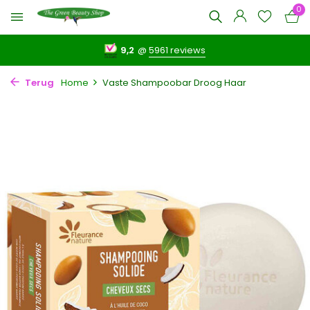
0
9,2
@
5961 reviews
Terug
Home
Vaste Shampoobar Droog Haar