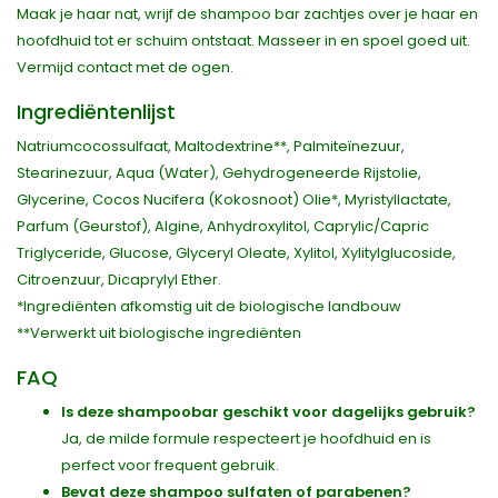
Maak je haar nat, wrijf de shampoo bar zachtjes over je haar en
hoofdhuid tot er schuim ontstaat. Masseer in en spoel goed uit.
Vermijd contact met de ogen.
Ingrediëntenlijst
Natriumcocossulfaat, Maltodextrine**, Palmiteïnezuur,
Stearinezuur, Aqua (Water), Gehydrogeneerde Rijstolie,
Glycerine, Cocos Nucifera (Kokosnoot) Olie*, Myristyllactate,
Parfum (Geurstof), Algine, Anhydroxylitol, Caprylic/Capric
Triglyceride, Glucose, Glyceryl Oleate, Xylitol, Xylitylglucoside,
Citroenzuur, Dicaprylyl Ether.
*Ingrediënten afkomstig uit de biologische landbouw
**Verwerkt uit biologische ingrediënten
FAQ
Is deze shampoobar geschikt voor dagelijks gebruik?
Ja, de milde formule respecteert je hoofdhuid en is
perfect voor frequent gebruik.
Bevat deze shampoo sulfaten of parabenen?