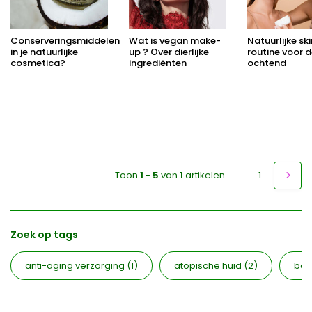
Conserveringsmiddelen
Wat is vegan make-
Natuurlijke sk
in je natuurlijke
up ? Over dierlijke
routine voor 
cosmetica?
ingrediënten
ochtend
Toon
1
-
5
van
1
artikelen
1
Zoek op tags
anti-aging verzorging
(1)
atopische huid
(2)
bea