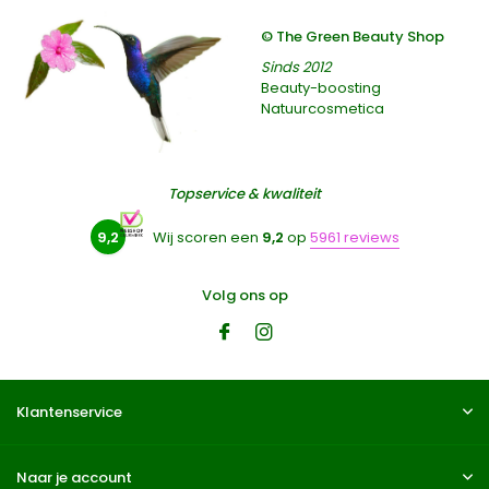
© The Green Beauty Shop
Sinds 2012
Beauty-boosting
Natuurcosmetica
Topservice & kwaliteit
9,2
Wij scoren een
9,2
op
5961 reviews
Volg ons op
Klantenservice
Naar je account