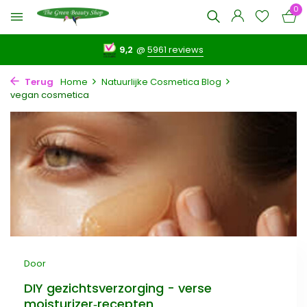
0
9,2
@
5961 reviews
Terug
Home
Natuurlijke Cosmetica Blog
vegan cosmetica
Door
DIY gezichtsverzorging - verse
moisturizer‑recepten