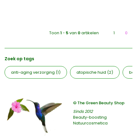
Toon
1
-
5
van
0
artikelen
1
0
Zoek op tags
anti-aging verzorging
(1)
atopische huid
(2)
bea
© The Green Beauty Shop
Sinds 2012
Beauty-boosting
Natuurcosmetica