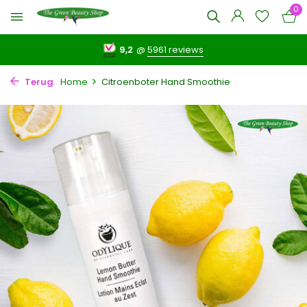
0
9,2
@
5961 reviews
Terug
Home
Citroenboter Hand Smoothie