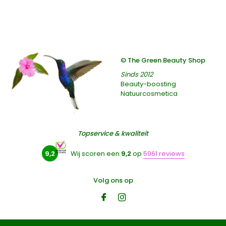
© The Green Beauty Shop
Sinds 2012
Beauty-boosting
Natuurcosmetica
Topservice & kwaliteit
9,2
Wij scoren een
9,2
op
5961 reviews
Volg ons op