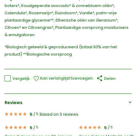
boters*, Koudgeperste avocado* & zonnebloem oliën*,
Calendula*, Rozemarijn*, Duindoorn*, Vanille*, palm-vrije
plantaardige glycerine**, Etherische oliën van Geranium*,
Citroen* en Citroengras*, Plantaardige oorsprong moisturisers
& emulgatoren
*Biologisch geteeld & geproduceerd (totaal 93% van het
product) **Biologische oorsprong
Aan verlanglijst toevoegen
Vergelijk
Delen
Reviews
5
/
Based on 3 reviews
5
5
/
5
/
5
5