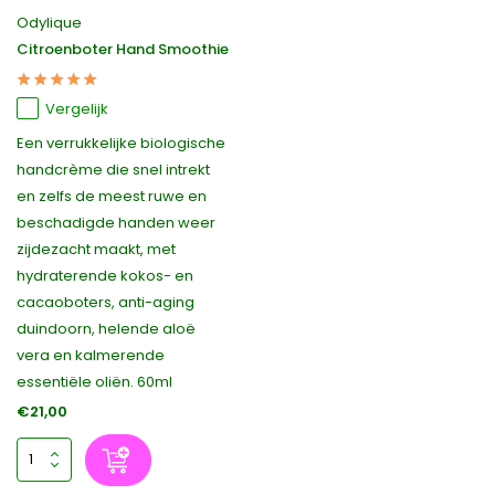
Odylique
Citroenboter Hand Smoothie
Vergelijk
Een verrukkelijke biologische
handcrème die snel intrekt
en zelfs de meest ruwe en
beschadigde handen weer
zijdezacht maakt, met
hydraterende kokos- en
cacaoboters, anti-aging
duindoorn, helende aloë
vera en kalmerende
essentiële oliën. 60ml
€21,00