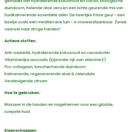
gemaakt van hydraterende kokosnoot en cacao, biologische
duindoorn, helende aloë vera en een lichte geurende mix van
huidkalmerende essentiële oliën. De heerlijke frisse geur - een
beetje zoals een mediterrane tuin - is onweerstaanbaar. Zwaai
vaarwel naar droge handen!
Actieve stoffen:
Anti-oxidante, hydraterende kokosnoot en cacaoboter
Vitaminerijke avocado (bijzonder rijk aan vitamine E)
Pro-collageen, beschermende duindoorn
Kalmerende, regenererende aloë & calendula
Verstevigende citroen
Hoe te gebruiken:
Masseer in de handen en nagelriemen voor een gladde,
soepele huid.
Eigenschappen: