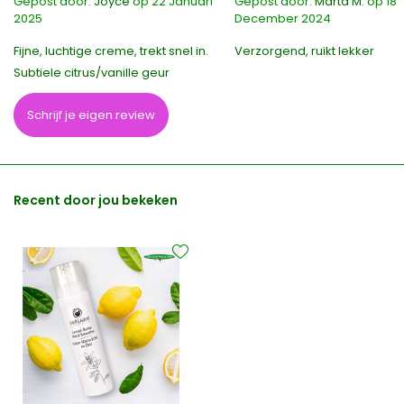
Gepost door:
Joyce
op 22 Januari
Gepost door:
Marta M.
op 18
2025
December 2024
Fijne, luchtige creme, trekt snel in.
Verzorgend, ruikt lekker
Subtiele citrus/vanille geur
Schrijf je eigen review
Recent door jou bekeken