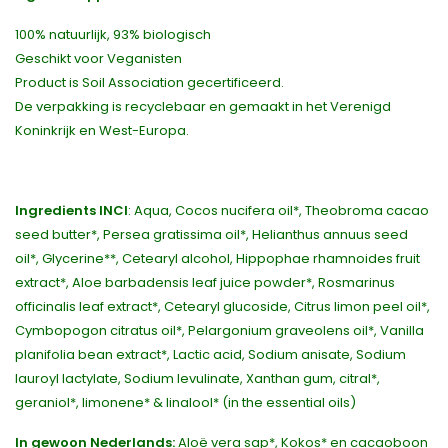
100% natuurlijk, 93% biologisch
Geschikt voor Veganisten
Product is Soil Association gecertificeerd.
De verpakking is recyclebaar en gemaakt in het Verenigd
Koninkrijk en West-Europa.
Ingredients INCI
: Aqua, Cocos nucifera oil*, Theobroma cacao
seed butter*, Persea gratissima oil*, Helianthus annuus seed
oil*, Glycerine**, Cetearyl alcohol, Hippophae rhamnoides fruit
extract*, Aloe barbadensis leaf juice powder*, Rosmarinus
officinalis leaf extract*, Cetearyl glucoside, Citrus limon peel oil*,
Cymbopogon citratus oil*, Pelargonium graveolens oil*, Vanilla
planifolia bean extract*, Lactic acid, Sodium anisate, Sodium
lauroyl lactylate, Sodium levulinate, Xanthan gum, citral*,
geraniol*, limonene* & linalool* (in the essential oils)
In gewoon Nederlands:
Aloë vera sap*, Kokos* en cacaoboon