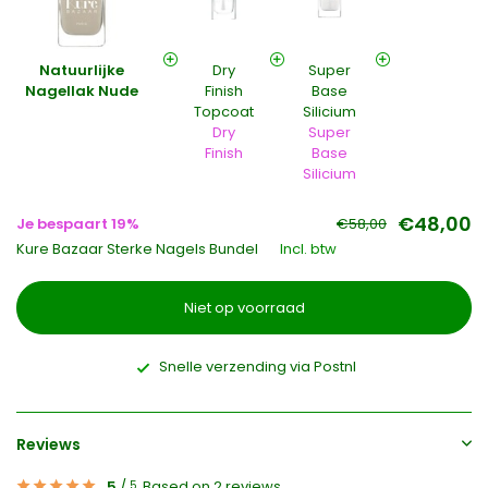
Natuurlijke
Dry
Super
Nagellak Nude
Finish
Base
Topcoat
Silicium
Dry
Super
Finish
Base
Silicium
€48,00
Je bespaart 19%
€58,00
Kure Bazaar Sterke Nagels Bundel
Incl. btw
Niet op voorraad
Snelle verzending via Postnl
Reviews
5
/
Based on 2 reviews
5