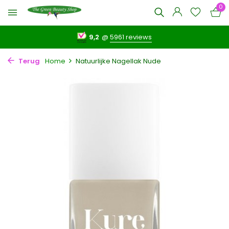
0
9,2
@
5961 reviews
Terug
Home
Natuurlijke Nagellak Nude