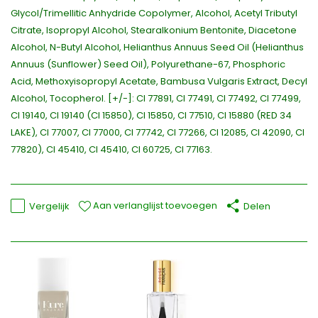
Glycol/Trimellitic Anhydride Copolymer, Alcohol, Acetyl Tributyl
Citrate, Isopropyl Alcohol, Stearalkonium Bentonite, Diacetone
Alcohol, N-Butyl Alcohol, Helianthus Annuus Seed Oil (Helianthus
Annuus (Sunflower) Seed Oil), Polyurethane-67, Phosphoric
Acid, Methoxyisopropyl Acetate, Bambusa Vulgaris Extract, Decyl
Alcohol, Tocopherol. [+/-]: CI 77891, CI 77491, CI 77492, CI 77499,
CI 19140, CI 19140 (CI 15850), CI 15850, CI 77510, CI 15880 (RED 34
LAKE), CI 77007, CI 77000, CI 77742, CI 77266, CI 12085, CI 42090, CI
77820), CI 45410, CI 45410, CI 60725, CI 77163.
Aan verlanglijst toevoegen
Vergelijk
Delen