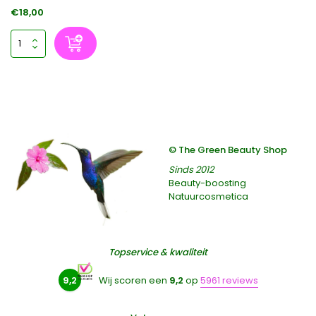
€18,00
© The Green Beauty Shop
Sinds 2012
Beauty-boosting
Natuurcosmetica
Topservice & kwaliteit
9,2
Wij scoren een
9,2
op
5961 reviews