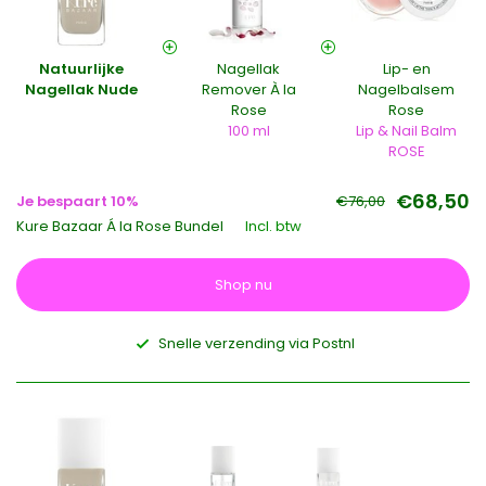
Natuurlijke
Nagellak
Lip- en
Nagellak Nude
Remover À la
Nagelbalsem
Rose
Rose
100 ml
Lip & Nail Balm
ROSE
€68,50
Je bespaart 10%
€76,00
Kure Bazaar Á la Rose Bundel
Incl. btw
Shop nu
Snelle verzending via Postnl