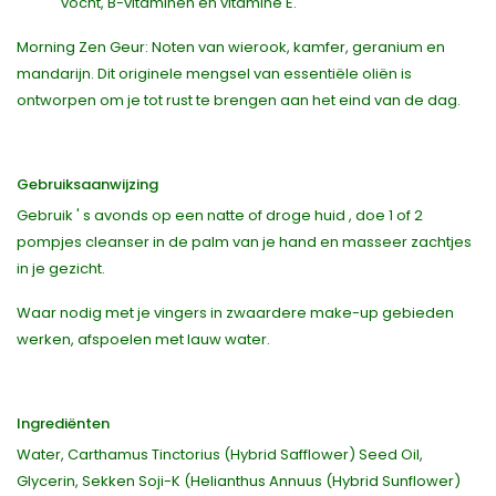
vocht, B-vitaminen en vitamine E.
Morning Zen Geur: Noten van wierook, kamfer, geranium en
mandarijn. Dit originele mengsel van essentiële oliën is
ontworpen om je tot rust te brengen aan het eind van de dag.
Gebruiksaanwijzing
Gebruik ' s avonds op een natte of droge huid , doe 1 of 2
pompjes cleanser in de palm van je hand en masseer zachtjes
in je gezicht.
Waar nodig met je vingers in zwaardere make-up gebieden
werken, afspoelen met lauw water.
Ingrediënten
Water, Carthamus Tinctorius (Hybrid Safflower) Seed Oil,
Glycerin, Sekken Soji-K (Helianthus Annuus (Hybrid Sunflower)