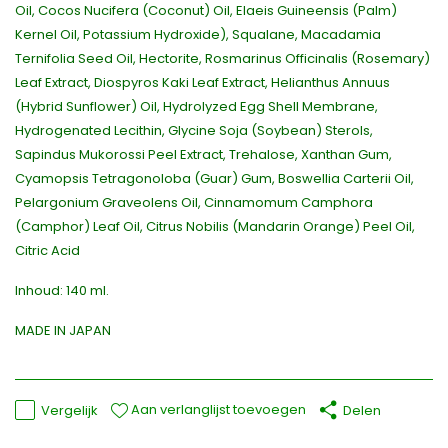
Oil, Cocos Nucifera (Coconut) Oil, Elaeis Guineensis (Palm)
Kernel Oil, Potassium Hydroxide), Squalane, Macadamia
Ternifolia Seed Oil, Hectorite, Rosmarinus Officinalis (Rosemary)
Leaf Extract, Diospyros Kaki Leaf Extract, Helianthus Annuus
(Hybrid Sunflower) Oil, Hydrolyzed Egg Shell Membrane,
Hydrogenated Lecithin, Glycine Soja (Soybean) Sterols,
Sapindus Mukorossi Peel Extract, Trehalose, Xanthan Gum,
Cyamopsis Tetragonoloba (Guar) Gum, Boswellia Carterii Oil,
Pelargonium Graveolens Oil, Cinnamomum Camphora
(Camphor) Leaf Oil, Citrus Nobilis (Mandarin Orange) Peel Oil,
Citric Acid
Inhoud: 140 ml.
MADE IN JAPAN
Aan verlanglijst toevoegen
Vergelijk
Delen