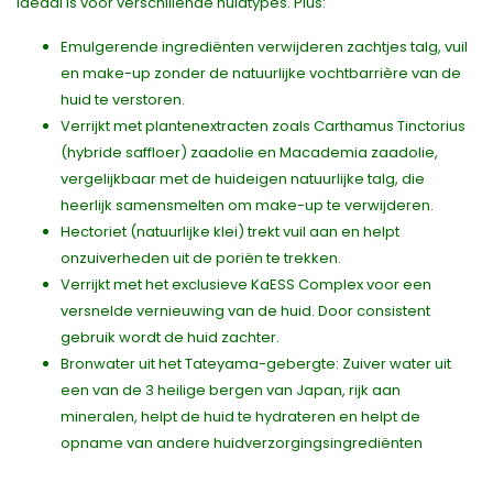
ideaal is voor verschillende huidtypes. Plus:
Emulgerende ingrediënten verwijderen zachtjes talg, vuil
en make-up zonder de natuurlijke vochtbarrière van de
huid te verstoren.
Verrijkt met plantenextracten zoals Carthamus Tinctorius
(hybride saffloer) zaadolie en Macademia zaadolie,
vergelijkbaar met de huideigen natuurlijke talg, die
heerlijk samensmelten om make-up te verwijderen.
Hectoriet (natuurlijke klei) trekt vuil aan en helpt
onzuiverheden uit de poriën te trekken.
Verrijkt met het exclusieve KaESS Complex voor een
versnelde vernieuwing van de huid. Door consistent
gebruik wordt de huid zachter.
Bronwater uit het Tateyama-gebergte: Zuiver water uit
een van de 3 heilige bergen van Japan, rijk aan
mineralen, helpt de huid te hydrateren en helpt de
opname van andere huidverzorgingsingrediënten