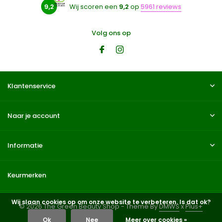
9,2
Wij scoren een
9,2
op
5961 reviews
Volg ons op
Klantenservice
Naar je account
Informatie
Keurmerken
Wij slaan cookies op om onze website te verbeteren. Is dat ok?
© 2026 The Green Beauty Shop - Theme By
DMWS
x
Plus+
Ok
Nee
Meer over cookies »