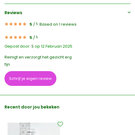
Reviews
5
/
Based on 1 reviews
5
5
/
5
Gepost door:
S
op 12 Februari 2025
Reinigt en verzorgt het gezicht erg
fijn
Schrijf je eigen review
Recent door jou bekeken