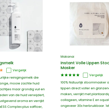
Makanai
ngsmelk
Instant Volle Lippen St
Masker
Vergelijk
Vergelijk
rlijke reinigingsmelk die
100% Natuurlijk stoommasker 
jonge, mooie zachte huid
lippen direct voller en glanzen
achtjes maar grondig vuil en
maken, verrijkt met plantaard
eden van de huid verwijdert,
collageen, vitamine E en squa
ustgevend aroma en verrijkt
ongeveer 30x herbruikbaar. 1s
aESS Complex plus saffloer,