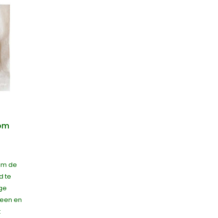
oom
om de
d te
ige
leen en
t