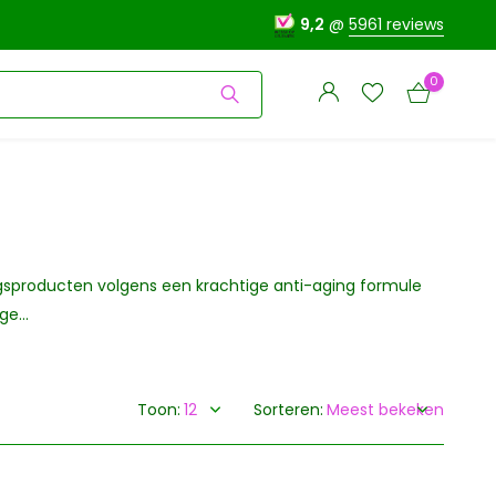
9,2
@
5961 reviews
0
Account
gsproducten volgens een krachtige anti-aging formule
Account
aanmaken
e...
aanmaken
Toon:
Sorteren: