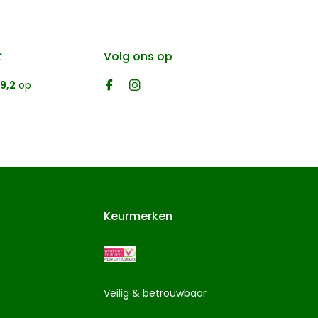
t
Volg ons op
9,2
op
Keurmerken
Veilig & betrouwbaar