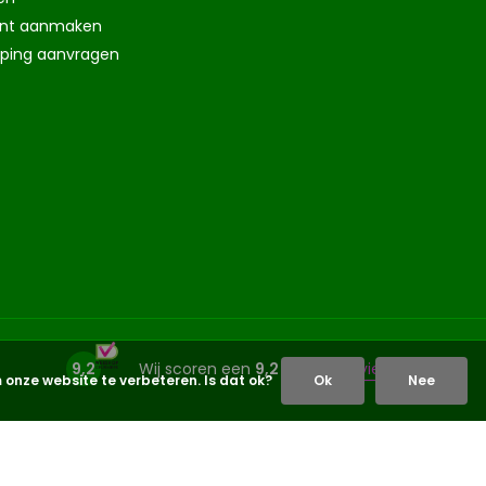
nt aanmaken
eping aanvragen
9,2
Wij scoren een
9,2
op
5961 reviews
 onze website te verbeteren. Is dat ok?
Ok
Nee