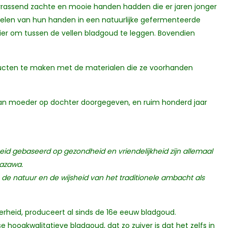
rrassend zachte en mooie handen hadden die er jaren jonger
pelen van hun handen in een natuurlijke gefermenteerde
ier om tussen de vellen bladgoud te leggen. Bovendien
ucten te maken met de materialen die ze voorhanden
an moeder op dochter doorgegeven, en ruim honderd jaar
eid gebaseerd op gezondheid en vriendelijkheid zijn allemaal
nazawa.
 de natuur en de wijsheid van het traditionele ambacht als
verheid, produceert al sinds de 16e eeuw bladgoud.
ogkwalitatieve bladgoud, dat zo zuiver is dat het zelfs in