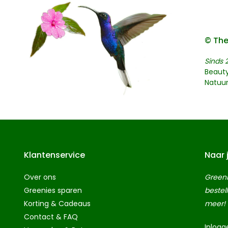
© The
Sinds 
Beaut
Natuu
Klantenservice
Naar 
Over ons
Greeni
Greenies sparen
bestel
Korting & Cadeaus
meer!
Contact & FAQ
Inlogg