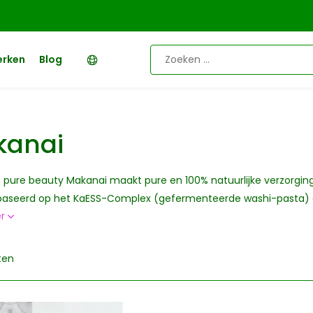
erken
Blog
kanai
• pure beauty Makanai maakt pure en 100% natuurlijke verzorgin
ebaseerd op het KaESS-Complex (gefermenteerde washi-pasta) g
er
ten