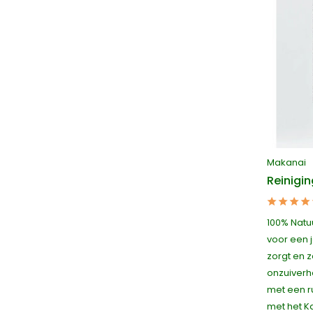
Makanai
Reinigi
100% Natuu
voor een 
zorgt en z
onzuiverh
met een r
met het K