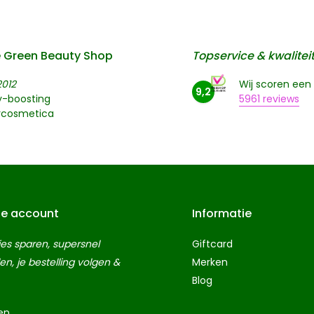
 Green Beauty Shop
Topservice & kwalitei
2012
Wij scoren een
9,2
y-boosting
5961 reviews
rcosmetica
je account
Informatie
es sparen, supersnel
Giftcard
len, je bestelling volgen &
Merken
Blog
en