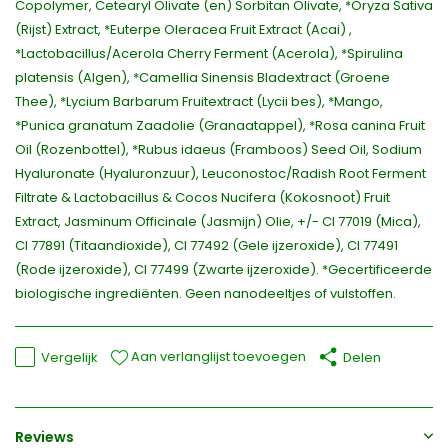
Copolymer, Cetearyl Olivate (en) Sorbitan Olivate, *Oryza Sativa
(Rijst) Extract, *Euterpe Oleracea Fruit Extract (Acai) ,
*Lactobacillus/Acerola Cherry Ferment (Acerola), *Spirulina
platensis (Algen), *Camellia Sinensis Bladextract (Groene
Thee), *Lycium Barbarum Fruitextract (Lycii bes), *Mango,
*Punica granatum Zaadolie (Granaatappel), *Rosa canina Fruit
Oil (Rozenbottel), *Rubus idaeus (Framboos) Seed Oil, Sodium
Hyaluronate (Hyaluronzuur), Leuconostoc/Radish Root Ferment
Filtrate & Lactobacillus & Cocos Nucifera (Kokosnoot) Fruit
Extract, Jasminum Officinale (Jasmijn) Olie, +/- CI 77019 (Mica),
CI 77891 (Titaandioxide), CI 77492 (Gele ijzeroxide), CI 77491
(Rode ijzeroxide), CI 77499 (Zwarte ijzeroxide). *Gecertificeerde
biologische ingrediënten. Geen nanodeeltjes of vulstoffen.
Aan verlanglijst toevoegen
Vergelijk
Delen
Reviews