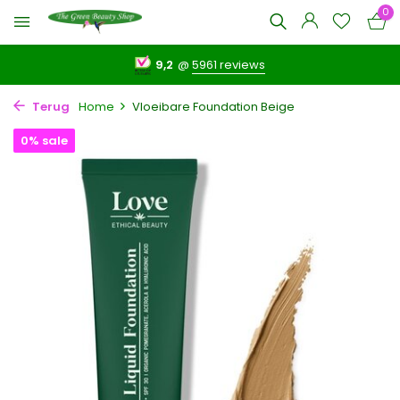
0
9,2
@
5961 reviews
Terug
Home
Vloeibare Foundation Beige
0% sale