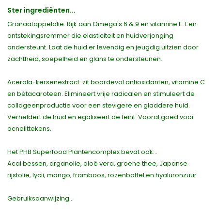
Ster ingrediënten...
Granaatappelolie: Rijk aan Omega's 6 & 9 en vitamine E. Een
ontstekingsremmer die elasticiteit en huidverjonging
ondersteunt. Laat de huid er levendig en jeugdig uitzien door
zachtheid, soepelheid en glans te ondersteunen.
Acerola-kersenextract: zit boordevol antioxidanten, vitamine C
en bètacaroteen. Elimineert vrije radicalen en stimuleert de
collageenproductie voor een stevigere en gladdere huid.
Verheldert de huid en egaliseert de teint. Vooral goed voor
acnelittekens.
Het PHB Superfood Plantencomplex bevat ook...
Acai bessen, arganolie, aloë vera, groene thee, Japanse
rijstolie, lycii, mango, framboos, rozenbottel en hyaluronzuur.
Gebruiksaanwijzing...