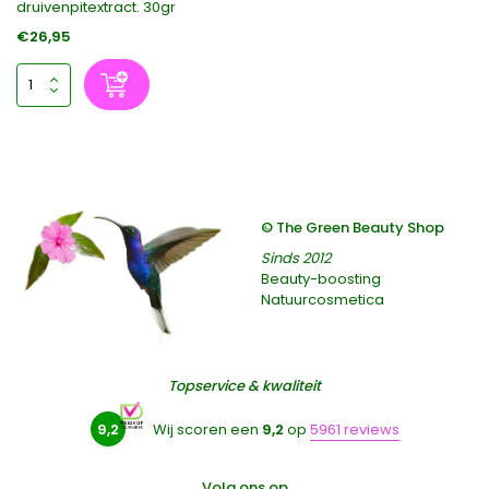
druivenpitextract. 30gr
€26,95
© The Green Beauty Shop
Sinds 2012
Beauty-boosting
Natuurcosmetica
Topservice & kwaliteit
9,2
Wij scoren een
9,2
op
5961 reviews
Volg ons op