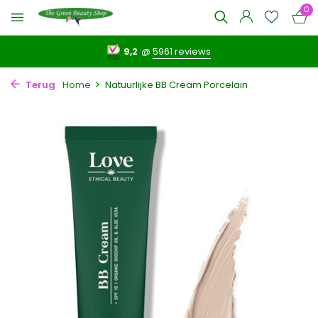
0
9,2
@
5961 reviews
Terug
Home
Natuurlijke BB Cream Porcelain