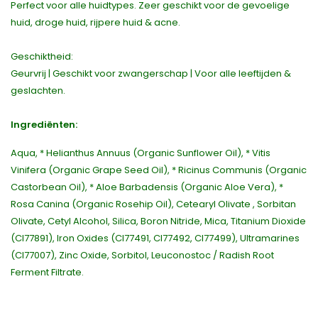
Perfect voor alle huidtypes. Zeer geschikt voor de gevoelige
huid, droge huid, rijpere huid & acne.
Geschiktheid:
Geurvrij | Geschikt voor zwangerschap | Voor alle leeftijden &
geslachten.
Ingrediënten:
Aqua, * Helianthus Annuus (Organic Sunflower Oil), * Vitis
Vinifera (Organic Grape Seed Oil), * Ricinus Communis (Organic
Castorbean Oil), * Aloe Barbadensis (Organic Aloe Vera), *
Rosa Canina (Organic Rosehip Oil), Cetearyl Olivate , Sorbitan
Olivate, Cetyl Alcohol, Silica, Boron Nitride, Mica, Titanium Dioxide
(CI77891), Iron Oxides (CI77491, CI77492, CI77499), Ultramarines
(CI77007), Zinc Oxide, Sorbitol, Leuconostoc / Radish Root
Ferment Filtrate.