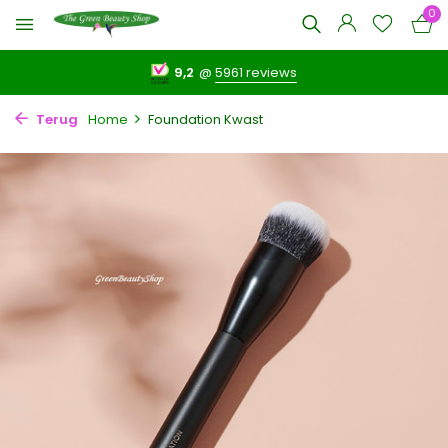
0
9,2
@
5961 reviews
Terug
Home
Foundation Kwast