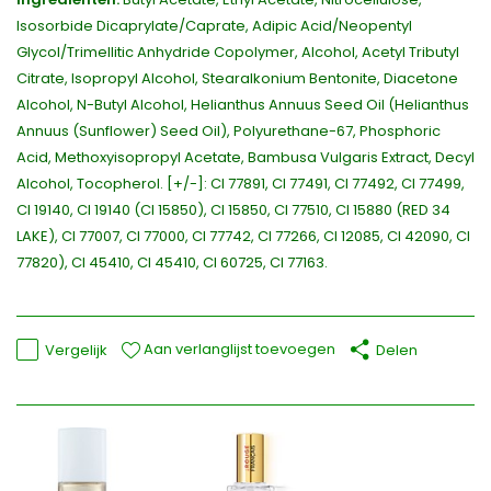
Isosorbide Dicaprylate/Caprate, Adipic Acid/Neopentyl
Glycol/Trimellitic Anhydride Copolymer, Alcohol, Acetyl Tributyl
Citrate, Isopropyl Alcohol, Stearalkonium Bentonite, Diacetone
Alcohol, N-Butyl Alcohol, Helianthus Annuus Seed Oil (Helianthus
Annuus (Sunflower) Seed Oil), Polyurethane-67, Phosphoric
Acid, Methoxyisopropyl Acetate, Bambusa Vulgaris Extract, Decyl
Alcohol, Tocopherol. [+/-]: CI 77891, CI 77491, CI 77492, CI 77499,
CI 19140, CI 19140 (CI 15850), CI 15850, CI 77510, CI 15880 (RED 34
LAKE), CI 77007, CI 77000, CI 77742, CI 77266, CI 12085, CI 42090, CI
77820), CI 45410, CI 45410, CI 60725, CI 77163.
Aan verlanglijst toevoegen
Vergelijk
Delen