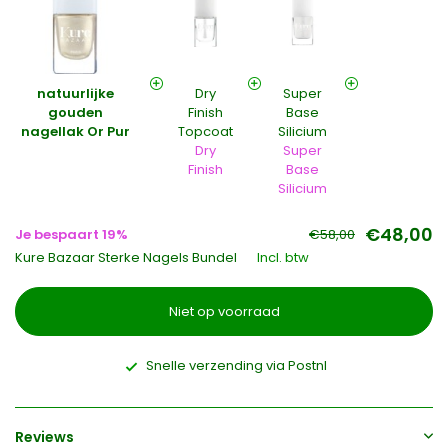
natuurlijke
Dry
Super
gouden
Finish
Base
nagellak Or Pur
Topcoat
Silicium
Dry
Super
Finish
Base
Silicium
€48,00
Je bespaart 19%
€58,00
Kure Bazaar Sterke Nagels Bundel
Incl. btw
Niet op voorraad
Snelle verzending via Postnl
Reviews