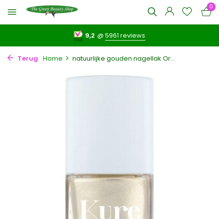
0
9,2
@
5961 reviews
Terug
Home
natuurlijke gouden nagellak Or...