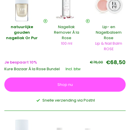
natuurlijke
Nagellak
Lip- en
gouden
Remover À la
Nagelbalsem
nagellak Or Pur
Rose
Rose
100 ml
Lip & Nail Balm
ROSE
€68,50
Je bespaart 10%
€76,00
Kure Bazaar Á la Rose Bundel
Incl. btw
Shop nu
Snelle verzending via Postnl