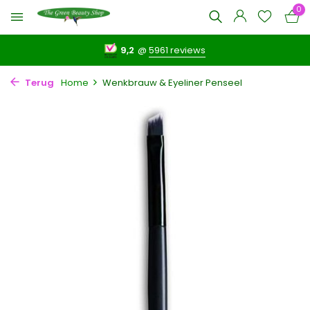
0
9,2
@
5961 reviews
Terug
Home
Wenkbrauw & Eyeliner Penseel