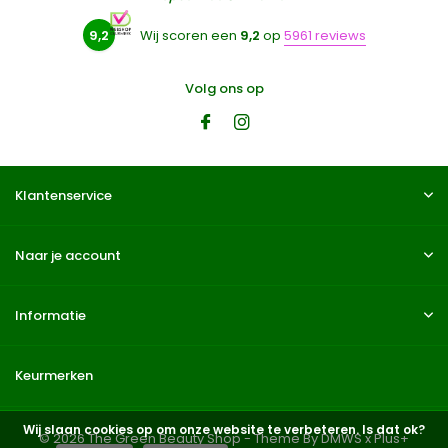
9,2
Wij scoren een
9,2
op
5961 reviews
Volg ons op
Klantenservice
Naar je account
Informatie
Keurmerken
Wij slaan cookies op om onze website te verbeteren. Is dat ok?
© 2026 The Green Beauty Shop - Theme By
DMWS
x
Plus+