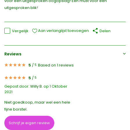
voor een uitgesproken oogopslag! Een must voor een
uitgesproken blik!
Aan verlanglijst toevoegen
Vergelijk
Delen
Reviews
5
/
Based on 1 reviews
5
5
/
5
Gepost door:
Willy B.
op 1 Oktober
2021
Niet goedkoop, maar wel een hele
fijne borstel.
Schrijf je eigen review