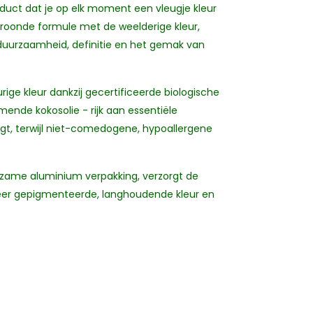
roduct dat je op elk moment een vleugje kleur
ekroonde formule met de weelderige kleur,
 duurzaamheid, definitie en het gemak van
ige kleur dankzij gecertificeerde biologische
mende kokosolie - rijk aan essentiële
rgt, terwijl niet-comedogene, hypoallergene
urzame aluminium verpakking, verzorgt de
zeer gepigmenteerde, langhoudende kleur en