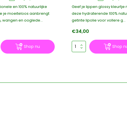
tionele en 100% natuurlijke
Geef je lippen glossy kleurtje
e je moeiteloos aanbrengt
deze hydraterende 100% natuu
n, wangen en ooglede...
getinte lipolie voor vollere g...
0
€34,00
Shop nu
Shop n