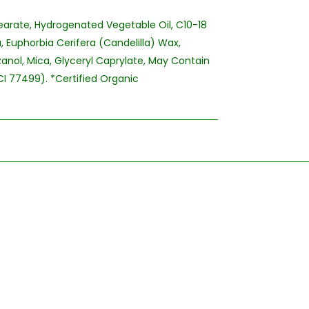
earate, Hydrogenated Vegetable Oil, C10-18
, Euphorbia Cerifera (Candelilla) Wax,
zanol, Mica, Glyceryl Caprylate, May Contain
 CI 77499). *Certified Organic