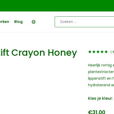
erken
Blog
tift Crayon Honey
Heerlijk romig 
plantextracten
lippenstift en
hydraterend en
Kies je kleur:
€31,00