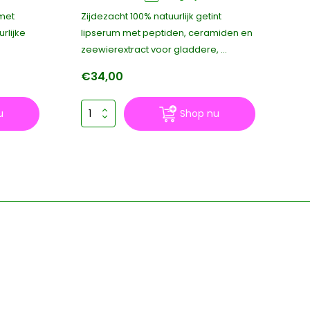
 met
Zijdezacht 100% natuurlijk getint
He
rlijke
lipserum met peptiden, ceramiden en
dat
zeewierextract voor gladdere, ...
vo
€34,00
€
u
Shop nu