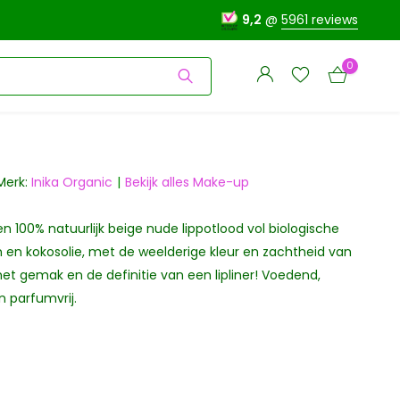
9,2
@
5961 reviews
0
Merk:
Inika Organic
Bekijk alles Make-up
en 100% natuurlijk beige nude lippotlood vol biologische
Account
Account
aanmaken
 en kokosolie, met de weelderige kleur en zachtheid van
aanmaken
 het gemak en de definitie van een lipliner! Voedend,
 parfumvrij.