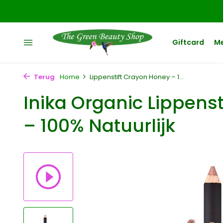
Giftcard
M
Terug
Home
Lippenstift Crayon Honey – 1...
Inika Organic Lippens
– 100% Natuurlijk