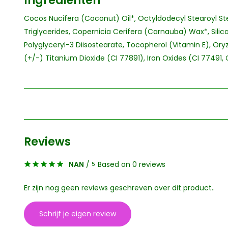
Ingrediënten
Cocos Nucifera (Coconut) Oil*, Octyldodecyl Stearoyl St
Triglycerides, Copernicia Cerifera (Carnauba) Wax*, Silica
Polyglyceryl-3 Diisostearate, Tocopherol (Vitamin E), Ory
(+/-) Titanium Dioxide (CI 77891), Iron Oxides (CI 77491,
Reviews
NAN
/
Based on 0 reviews
5
Er zijn nog geen reviews geschreven over dit product..
Schrijf je eigen review