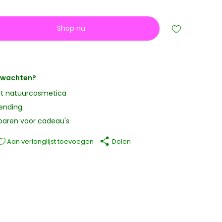
Shop nu
erwachten?
it natuurcosmetica
zending
paren voor cadeau's
Aan verlanglijst toevoegen
Delen