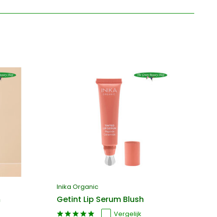
Inika Organic
In
m
Getint Lip Serum Blush
Li
Vergelijk