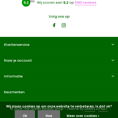
9,2
Wij scoren een
9,2
op
5961 reviews
Volg ons op
Klantenservice
Naar je account
Informatie
Keurmerken
Wij slaan cookies op om onze website te verbeteren. Is dat ok?
© 2026 The Green Beauty Shop - Theme By
DMWS
x
Plus+
Ok
Nee
Meer over cookies »