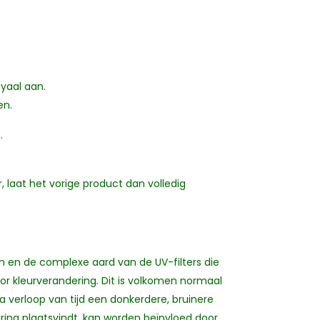
oyaal aan.
en.
.
 laat het vorige product dan volledig
 en de complexe aard van de UV-filters die
or kleurverandering. Dit is volkomen normaal
 verloop van tijd een donkerdere, bruinere
ring plaatsvindt, kan worden beïnvloed door