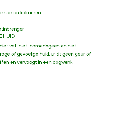
hermen en kalmeren
htinbrenger
E HUID
niet vet, niet-comedogeen en niet-
ge of gevoelige huid. Er zit geen geur of
offen en vervaagt in een oogwenk.