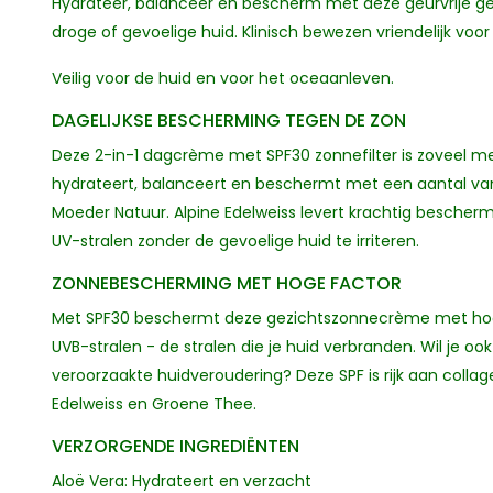
Hydrateer, balanceer en bescherm met deze geurvrije 
droge of gevoelige huid. Klinisch bewezen vriendelijk voor
Veilig voor de huid en voor het oceaanleven.
DAGELIJKSE BESCHERMING TEGEN DE ZON
Deze 2-in-1 dagcrème met SPF30 zonnefilter is zoveel m
hydrateert, balanceert en beschermt met een aantal v
Moeder Natuur. Alpine Edelweiss levert krachtig besche
UV-stralen zonder de gevoelige huid te irriteren.
ZONNEBESCHERMING MET HOGE FACTOR
Met SPF30 beschermt deze gezichtszonnecrème met ho
UVB-stralen - de stralen die je huid verbranden. Wil je 
veroorzaakte huidveroudering? Deze SPF is rijk aan coll
Edelweiss en Groene Thee.
VERZORGENDE INGREDIËNTEN
Aloë Vera: Hydrateert en verzacht