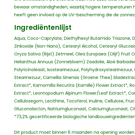
bewaar omstandigheden, waarbij hogere temperaturen he
heeft geen invloed op de UV-bescherming die de zonne
Ingrediëntenlijst
Aqua, Coco-Caprylate, Diethylhexyl Butamido Triazone, 
Zinkoxide (Non-Nano), Cetearyl Alcohol, Cetearyl Glucosid
Oryza Sativa (Rijst) Zetmeel, Olea Europaea (Olijf) Frui
Helianthus Annuus (Zonnebloem) Zaadolie, Aloë Barbadens
Polyricinoleaat, Isostearinezuur, Polyhydroxystearinezuur,
Stearinezuur, Camellia Sinensis (Groene Thee) bladextrac
Extract*, Kamomilla Recutita (Kamille) Flower Extract*, R
Extract*, Leontopodium Alpinum Flower/Leaf Extract*, 
Cellulosegom, Lecithine, Tocoferol, Inuline, Cellulose, Fr
Gluconolacton, Natriumgluconaat, Calciumgluconaat, Ci
*73,2% gecertificeerde biologische landbouwingrediënten,
Dit product moet binnen 6 maanden na opening worden 