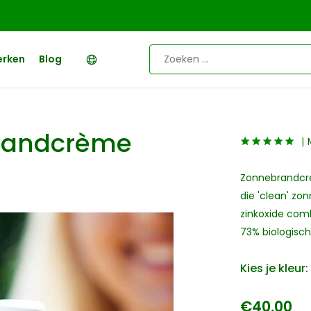
erken
Blog
brandcrème
Zonnebrandcrè
die 'clean' zon
zinkoxide com
73% biologisch
Kies je kleur:
€40,00