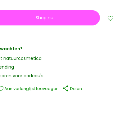
Shop nu
erwachten?
it natuurcosmetica
zending
paren voor cadeau's
Aan verlanglijst toevoegen
Delen