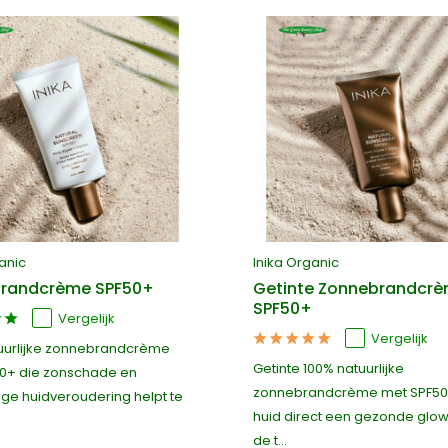
anic
Inika Organic
randcrème SPF50+
Getinte Zonnebrandcr
SPF50+
Vergelijk
Vergelijk
uurlijke zonnebrandcrème
Getinte 100% natuurlijke
0+ die zonschade en
zonnebrandcrème met SPF50+
ige huidveroudering helpt te
huid direct een gezonde glow
de t...