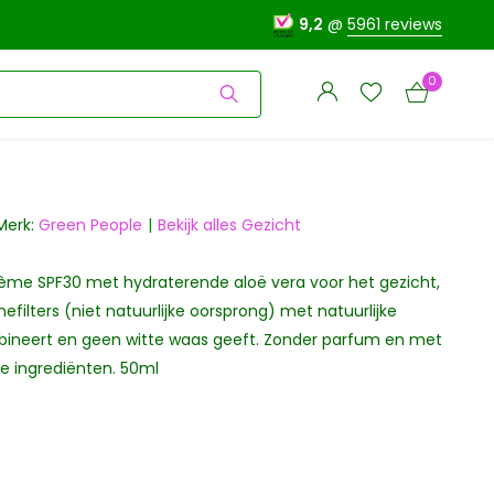
9,2
@
5961 reviews
0
Merk:
Green People
Bekijk alles Gezicht
me SPF30 met hydraterende aloë vera voor het gezicht,
Account
Account
aanmaken
nefilters (niet natuurlijke oorsprong) met natuurlijke
aanmaken
bineert en geen witte waas geeft. Zonder parfum en met
e ingrediënten. 50ml