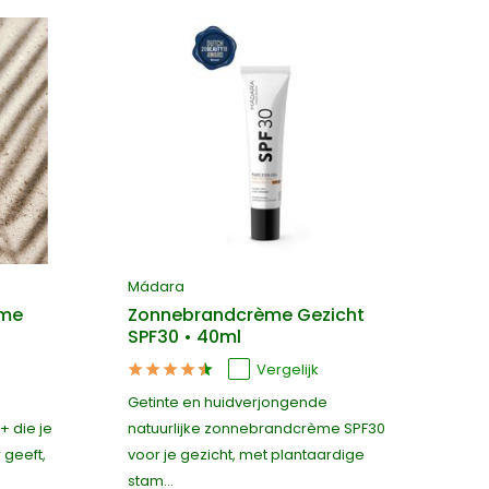
Mádara
Od
ème
Zonnebrandcrème Gezicht
Na
SPF30 • 40ml
SP
Vergelijk
Getinte en huidverjongende
10
 die je
natuurlijke zonnebrandcrème SPF30
SP
 geeft,
voor je gezicht, met plantaardige
ze
stam...