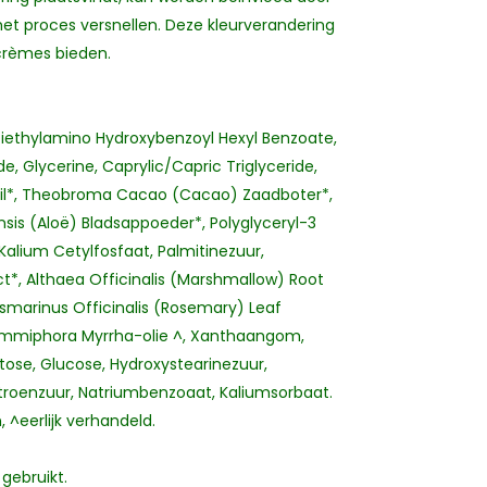
t proces versnellen. Deze kleurverandering
crèmes bieden.
Diethylamino Hydroxybenzoyl Hexyl Benzoate,
e, Glycerine, Caprylic/Capric Triglyceride,
t Oil*, Theobroma Cacao (Cacao) Zaadboter*,
is (Aloë) Bladsappoeder*, Polyglyceryl-3
 Kalium Cetylfosfaat, Palmitinezuur,
t*, Althaea Officinalis (Marshmallow) Root
osmarinus Officinalis (Rosemary) Leaf
Commiphora Myrrha-olie ^, Xanthaangom,
uctose, Glucose, Hydroxystearinezuur,
troenzuur, Natriumbenzoaat, Kaliumsorbaat.
 ^eerlijk verhandeld.
gebruikt.