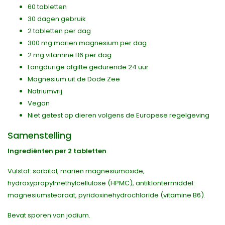
60 tabletten
30 dagen gebruik
2 tabletten per dag
300 mg marien magnesium per dag
2 mg vitamine B6 per dag
Langdurige afgifte gedurende 24 uur
Magnesium uit de Dode Zee
Natriumvrij
Vegan
Niet getest op dieren volgens de Europese regelgeving
Samenstelling
Ingrediënten per 2 tabletten
Vulstof: sorbitol, marien magnesiumoxide,
hydroxypropylmethylcellulose (HPMC), antiklontermiddel:
magnesiumstearaat, pyridoxinehydrochloride (vitamine B6).
Bevat sporen van jodium.