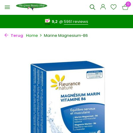
0
9,2
@
5961 reviews
Terug
Home
Marine Magnesium-B6