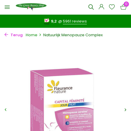
0
9,2
@
5961 reviews
Terug
Home
Natuurlijk Menopauze Complex