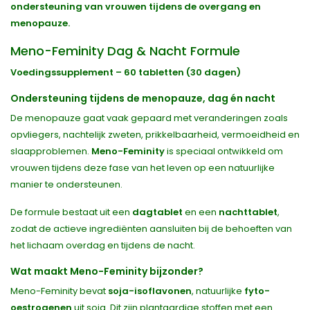
ondersteuning van vrouwen tijdens de overgang en
menopauze.
Meno-Feminity Dag & Nacht Formule
Voedingssupplement – 60 tabletten (30 dagen)
Ondersteuning tijdens de menopauze, dag én nacht
De menopauze gaat vaak gepaard met veranderingen zoals
opvliegers, nachtelijk zweten, prikkelbaarheid, vermoeidheid en
slaapproblemen.
Meno-Feminity
is speciaal ontwikkeld om
vrouwen tijdens deze fase van het leven op een natuurlijke
manier te ondersteunen.
De formule bestaat uit een
dagtablet
en een
nachttablet
,
zodat de actieve ingrediënten aansluiten bij de behoeften van
het lichaam overdag en tijdens de nacht.
Wat maakt Meno-Feminity bijzonder?
Meno-Feminity bevat
soja-isoflavonen
, natuurlijke
fyto-
oestrogenen
uit soja. Dit zijn plantaardige stoffen met een