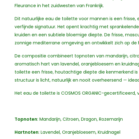
Fleurance in het zuidwesten van Frankrijk.
Dit natuurlijke eau de toilette voor mannen is een friss
verfijnde signatuur. Het opent krachtig met sprankelen
kruiden en een subtiele bloemige diepte. De frisse, mas
zonnige mediterrane omgeving en ontwikkelt zich op de hui
De compositie combineert topnoten van mandarijn, citr
aromatisch hart van lavendel, oranjebloesem en kruidnag
toilette een frisse, houtachtige diepte die kenmerkend i
structuur is licht, natuurlijk en nooit overheersend — ideaa
Het eau de toilette is COSMOS ORGANIC-gecertificeerd, ve
Topnoten
: Mandarijn, Citroen, Dragon, Rozemarijn
Hartnoten
: Lavendel, Oranjebloesem, Kruidnagel