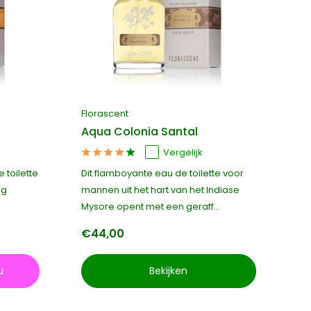
Florascent
WA
Aqua Colonia Santal
AK
Vergelijk
 toilette
Dit flamboyante eau de toilette voor
Een
ig
mannen uit het hart van het Indiase
pa
Mysore opent met een geraff...
wa
€44,00
€
u
Bekijken