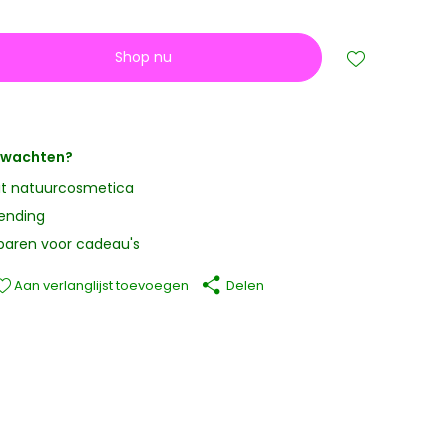
Shop nu
erwachten?
it natuurcosmetica
zending
paren voor cadeau's
Aan verlanglijst toevoegen
Delen