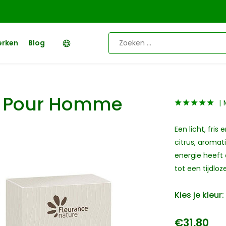
erken
Blog
72 Pour Homme
Een licht, fris
citrus, aromat
energie heeft 
tot een tijdloz
Kies je kleur:
€31,80