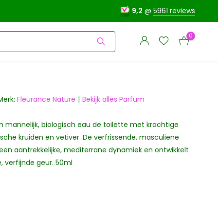
9,2
@
5961 reviews
0
Merk:
Fleurance Nature
Bekijk alles Parfum
 en mannelijk, biologisch eau de toilette met krachtige
Account
Account
aanmaken
ische kruiden en vetiver. De verfrissende, masculiene
aanmaken
een aantrekkelijke, mediterrane dynamiek en ontwikkelt
e, verfijnde geur. 50ml