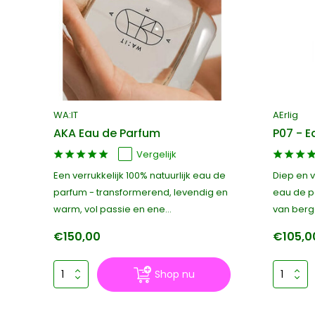
WA:IT
AErlig
AKA Eau de Parfum
P07 - E
Vergelijk
Een verrukkelijk 100% natuurlijk eau de
Diep en v
parfum - transformerend, levendig en
eau de p
warm, vol passie en ene...
van berga
€150,00
€105,0
Shop nu