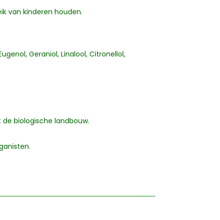
eik van kinderen houden.
genol, Geraniol, Linalool, Citronellol,
t de biologische landbouw.
eganisten.