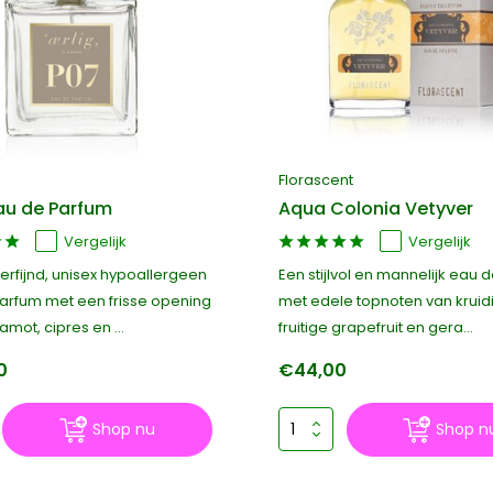
Florascent
au de Parfum
Aqua Colonia Vetyver
Vergelijk
Vergelijk
erfijnd, unisex hypoallergeen
Een stijlvol en mannelijk eau de
arfum met een frisse opening
met edele topnoten van kruid
mot, cipres en ...
fruitige grapefruit en gera...
0
€44,00
Shop nu
Shop n