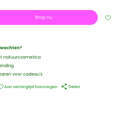
Shop nu
erwachten?
it natuurcosmetica
zending
paren voor cadeau's
Aan verlanglijst toevoegen
Delen