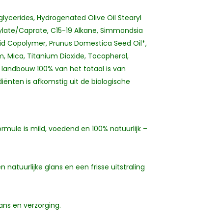
glycerides, Hydrogenated Olive Oil Stearyl
ylate/Caprate, C15-19 Alkane, Simmondsia
cid Copolymer, Prunus Domestica Seed Oil*,
m, Mica, Titanium Dioxide, Tocopherol,
 landbouw 100% van het totaal is van
iënten is afkomstig uit de biologische
ormule is mild, voedend en 100% natuurlijk –
en natuurlijke glans en een frisse uitstraling
lans en verzorging.