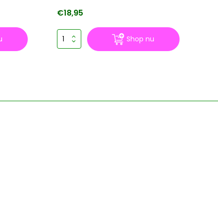
€18,95
€
u
Shop nu