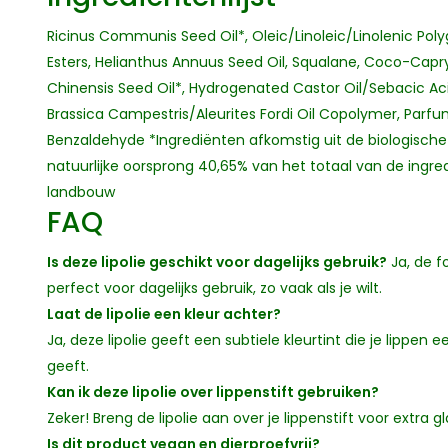
Ricinus Communis Seed Oil*, Oleic/Linoleic/Linolenic Poly
Esters, Helianthus Annuus Seed Oil, Squalane, Coco-Capr
Chinensis Seed Oil*, Hydrogenated Castor Oil/Sebacic A
Brassica Campestris/Aleurites Fordi Oil Copolymer, Parfu
Benzaldehyde *Ingrediënten afkomstig uit de biologische
natuurlijke oorsprong 40,65% van het totaal van de ingred
landbouw
FAQ
Is deze lipolie geschikt voor dagelijks gebruik?
Ja, de f
perfect voor dagelijks gebruik, zo vaak als je wilt.
Laat de lipolie een kleur achter?
Ja, deze lipolie geeft een subtiele kleurtint die je lippen e
geeft.
Kan ik deze lipolie over lippenstift gebruiken?
Zeker! Breng de lipolie aan over je lippenstift voor extra g
Is dit product vegan en dierproefvrij?