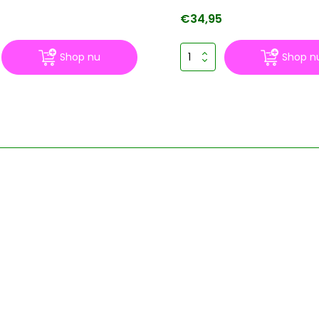
€34,95
Shop nu
Shop n