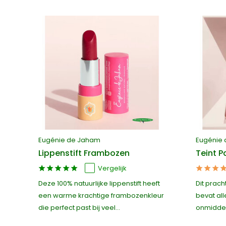
Eugénie de Jaham
Eugénie
Lippenstift Frambozen
Teint P
Vergelijk
Deze 100% natuurlijke lippenstift heeft
Dit prach
ze
een warme krachtige frambozenkleur
bevat all
die perfect past bij veel...
onmiddell