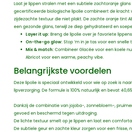
Laat je lippen stralen met een subtiele zachtoranje glans
gecertificeerde biologische lipolie combineert de kracht 
zijdezachte textuur die niet plakt. De zachte oranje tint A
een gezonde glans, terwijl ze diep gehydrateerd en soepel
Layer it up:
Breng de lipolie over je favoriete lippens
On-the-go glow:
Stop ‘m in je tas voor een snelle
Mix & match:
Combineer Glacée voor een koele nude
Abricot voor een warme, peachy vibe.
Belangrijkste voordelen
Deze lipolie is speciaal ontwikkeld voor wie op zoek is na
lipverzorging. De formule is 100% natuurlijk en bevat 40,6
Dankzij de combinatie van jojoba-, zonnebloem-, pruimen-
gevoed en beschermd tegen uitdroging.
De lichte textuur smelt op je lippen en laat een comfortab
De subtiele geur en zachte kleur zorgen voor een frisse, na