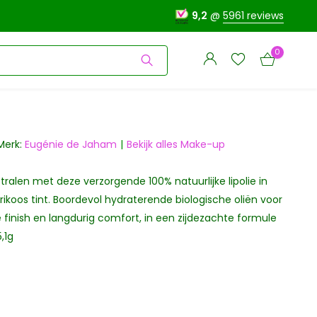
9,2
@
5961 reviews
0
Merk:
Eugénie de Jaham
Bekijk alles Make-up
stralen met deze verzorgende 100% natuurlijke lipolie in
Account
Account
aanmaken
ikoos tint. Boordevol hydraterende biologische oliën voor
aanmaken
finish en langdurig comfort, in een zijdezachte formule
5,1g