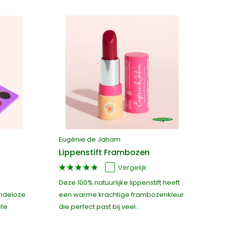
Eugénie de Jaham
Eu
Lippenstift Frambozen
Te
Vergelijk
Deze 100% natuurlijke lippenstift heeft
Di
indeloze
een warme krachtige frambozenkleur
be
ste
die perfect past bij veel...
on