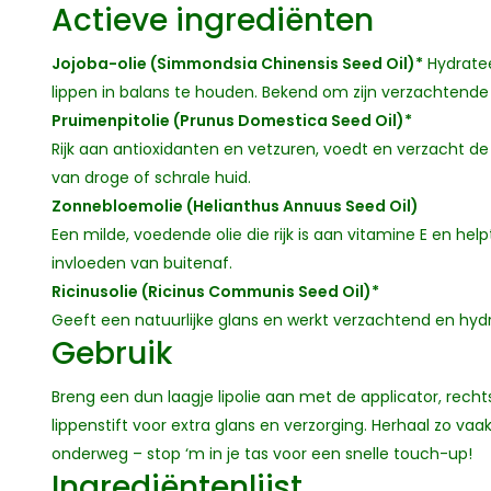
Actieve ingrediënten
Jojoba-olie (Simmondsia Chinensis Seed Oil)*
Hydratee
lippen in balans te houden. Bekend om zijn verzachten
Pruimenpitolie (Prunus Domestica Seed Oil)*
Rijk aan antioxidanten en vetzuren, voedt en verzacht de l
van droge of schrale huid.
Zonnebloemolie (Helianthus Annuus Seed Oil)
Een milde, voedende olie die rijk is aan vitamine E en he
invloeden van buitenaf.
Ricinusolie (Ricinus Communis Seed Oil)*
Geeft een natuurlijke glans en werkt verzachtend en hyd
Gebruik
Breng een dun laagje lipolie aan met de applicator, rechts
lippenstift voor extra glans en verzorging. Herhaal zo va
onderweg – stop ‘m in je tas voor een snelle touch-up!
Ingrediëntenlijst