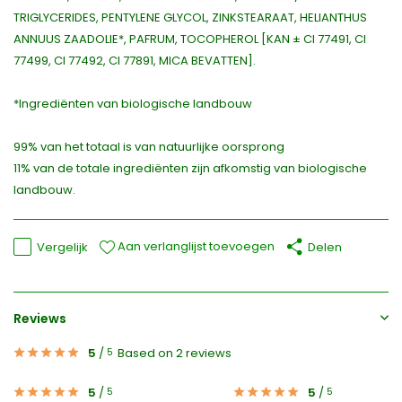
TRIGLYCERIDES, PENTYLENE GLYCOL, ZINKSTEARAAT, HELIANTHUS
ANNUUS ZAADOLIE*, PAFRUM, TOCOPHEROL [KAN ± CI 77491, CI
77499, CI 77492, CI 77891, MICA BEVATTEN].
*Ingrediënten van biologische landbouw
99% van het totaal is van natuurlijke oorsprong
11% van de totale ingrediënten zijn afkomstig van biologische
landbouw.
Aan verlanglijst toevoegen
Vergelijk
Delen
Reviews
5
/
Based on 2 reviews
5
5
/
5
/
5
5