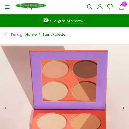
0
9,2
@
5961 reviews
Terug
Home
Teint Palette