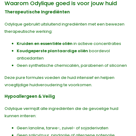
Waarom Odylique goed is voor jouw huid
Therapeutische Ingrediënten
Odylique gebruikt uitsluitend ingrediënten met een bewezen
therapeutische werking:
Kruiden en essentiële oliën
in actieve concentraties
Koudgeperste plantaardige oliën
boordevol
antioxidanten
Geen synthetische chemicaliën, parabenen of siliconen
Deze pure formules voeden de huid intensief en helpen
vroegtijdige huidveroudering te voorkomen.
Hypoallergeen & Veilig
Odylique vermijdt alle ingrediënten die de gevoelige huid
kunnen irriteren:
Geen lanoline, tarwe-, zuivel- of sojaderivaten
Geen salicylzuur, pindaolie of allergene notenolie