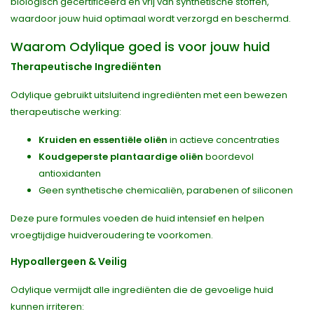
biologisch gecertificeerd en vrij van synthetische stoffen,
waardoor jouw huid optimaal wordt verzorgd en beschermd.
Waarom Odylique goed is voor jouw huid
Therapeutische Ingrediënten
Odylique gebruikt uitsluitend ingrediënten met een bewezen
therapeutische werking:
Kruiden en essentiële oliën
in actieve concentraties
Koudgeperste plantaardige oliën
boordevol
antioxidanten
Geen synthetische chemicaliën, parabenen of siliconen
Deze pure formules voeden de huid intensief en helpen
vroegtijdige huidveroudering te voorkomen.
Hypoallergeen & Veilig
Odylique vermijdt alle ingrediënten die de gevoelige huid
kunnen irriteren: