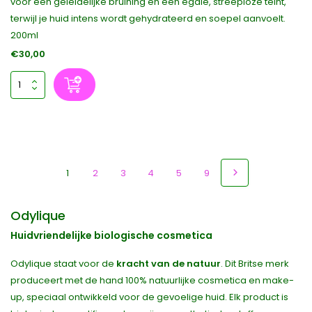
voor een geleidelijke bruining en een egale, streeploze teint,
terwijl je huid intens wordt gehydrateerd en soepel aanvoelt.
200ml
€30,00
1
2
3
4
5
9
Odylique
Huidvriendelijke biologische cosmetica
Odylique staat voor de
kracht van de natuur
. Dit Britse merk
produceert met de hand 100% natuurlijke cosmetica en make-
up, speciaal ontwikkeld voor de gevoelige huid. Elk product is