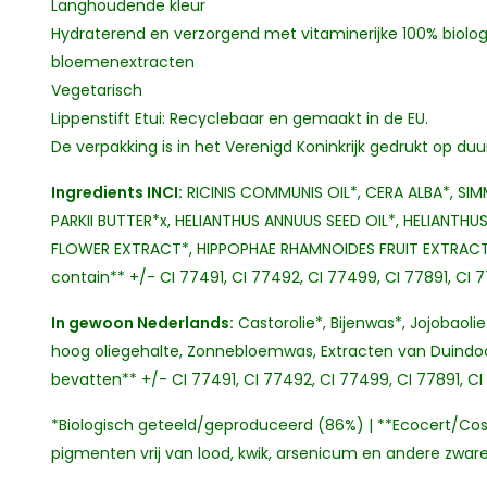
Langhoudende kleur
Hydraterend en verzorgend met vitaminerijke 100% biologis
bloemenextracten
Vegetarisch
Lippenstift Etui: Recyclebaar en gemaakt in de EU.
De verpakking is in het Verenigd Koninkrijk gedrukt op d
Ingredients INCI:
RICINIS COMMUNIS OIL*, CERA ALBA*, S
PARKII BUTTER*x, HELIANTHUS ANNUUS SEED OIL*, HELIANTHU
FLOWER EXTRACT*, HIPPOPHAE RHAMNOIDES FRUIT EXTRACT
contain** +/- CI 77491, CI 77492, CI 77499, CI 77891, CI 
In gewoon Nederlands:
Castorolie*, Bijenwas*, Jojobaol
hoog oliegehalte, Zonnebloemwas, Extracten van Duindo
bevatten** +/- CI 77491, CI 77492, CI 77499, CI 77891, C
*Biologisch geteeld/geproduceerd (86%) | **Ecocert/Cos
pigmenten vrij van lood, kwik, arsenicum en andere zwar