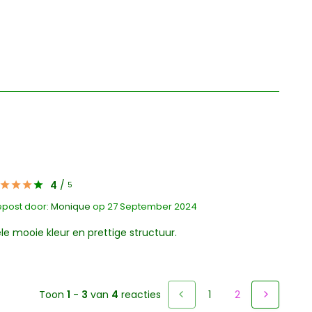
4
/
5
post door:
Monique
op 27 September 2024
le mooie kleur en prettige structuur.
Toon
1
-
3
van
4
reacties
1
2