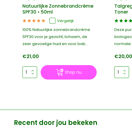
Natuurlijke Zonnebrandcrème
Talgreg
SPF30 • 50ml
Toner
Vergelijk
100% Natuurlijke zonnebrandcrème
Deze pur
re
SPF30 voor je gezicht, lichaam, de
biologisc
zeer gevoelige huid en voor bab...
normale to
€21,00
€20,0
Shop nu
Recent door jou bekeken