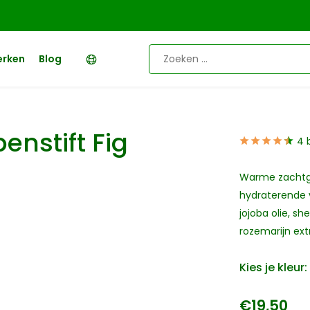
erken
Blog
enstift Fig
4 
Warme zachtgla
hydraterende 
jojoba olie, s
rozemarijn ext
Kies je kleur:
€19,50