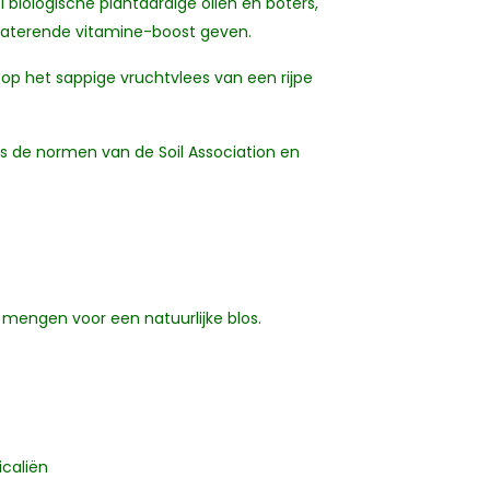
l biologische plantaardige oliën en boters,
ydraterende vitamine-boost geven.
op het sappige vruchtvlees van een rijpe
ens de normen van de Soil Association en
d mengen voor een natuurlijke blos.
icaliën