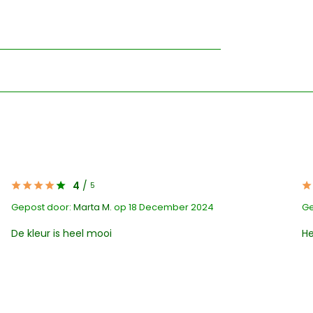
4
/
5
Gepost door:
Marta M.
op 18 December 2024
Ge
De kleur is heel mooi
He