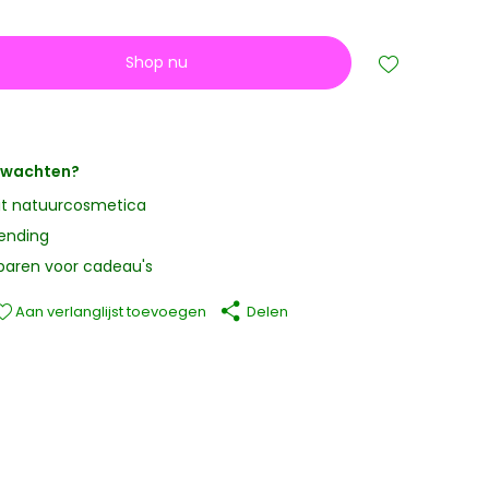
Shop nu
erwachten?
it natuurcosmetica
zending
paren voor cadeau's
Aan verlanglijst toevoegen
Delen