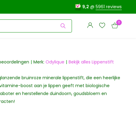
9,2
@
5961 reviews
0
beoordelingen
Merk:
Odylique
Bekijk alles Lippenstift
nzende bruinroze minerale lippenstift, die een heerlijke
Account
Account
aanmaken
vitamine-boost aan je lippen geeft met biologische
aanmaken
heaboter en herstellende duindoorn, goudsbloem en
racten!