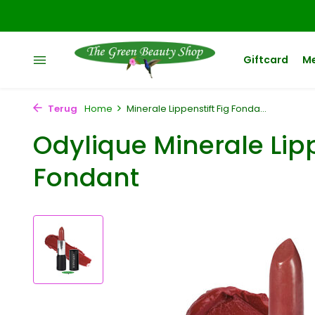
Giftcard
M
Terug
Home
Minerale Lippenstift Fig Fonda...
Odylique Minerale Lipp
Fondant