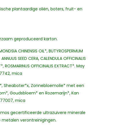
che plantaardige oliën, boters, fruit- en
uurzaam geproduceerd karton.
IMMONDSIA CHINENSIS OIL*, BUTYROSPERMUM
S ANNUUS SEED CERA, CALENDULA OFFICINALIS
*, ROSMARINUS OFFICINALIS EXTRACT*. May
77742, mica
ie*, Sheaboter*x, Zonnebloemolie* met een
orn*, Goudsbloem* en Rozemarijn*, Kan
I 77007, mica
mos gecertificeerde ultrazuivere minerale
e metalen verontreinigingen.