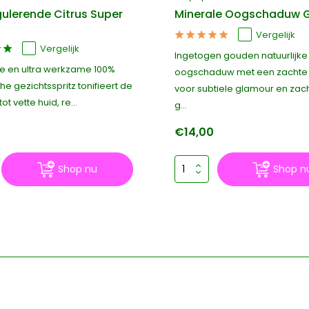
ulerende Citrus Super
Minerale Oogschaduw 
Vergelijk
Vergelijk
Ingetogen gouden natuurlijke
e en ultra werkzame 100%
oogschaduw met een zachte 
he gezichtsspritz tonifieert de
voor subtiele glamour en zac
t vette huid, re...
g...
0
€14,00
Shop nu
Shop n