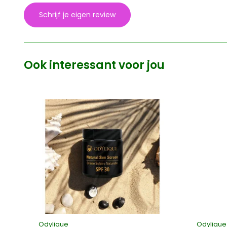
Schrijf je eigen review
Ook interessant voor jou
Odylique
Odylique