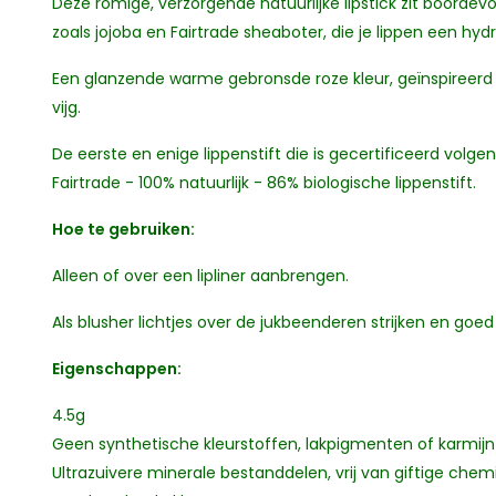
Deze romige, verzorgende natuurlijke lipstick zit boordevo
zoals jojoba en Fairtrade sheaboter, die je lippen een h
Een glanzende warme gebronsde roze kleur, geïnspireerd 
vijg.
De eerste en enige lippenstift die is gecertificeerd volg
Fairtrade - 100% natuurlijk - 86% biologische lippenstift.
Hoe te gebruiken:
Alleen of over een lipliner aanbrengen.
Als blusher lichtjes over de jukbeenderen strijken en goe
Eigenschappen:
4.5g
Geen synthetische kleurstoffen, lakpigmenten of karmijn
Ultrazuivere minerale bestanddelen, vrij van giftige chem