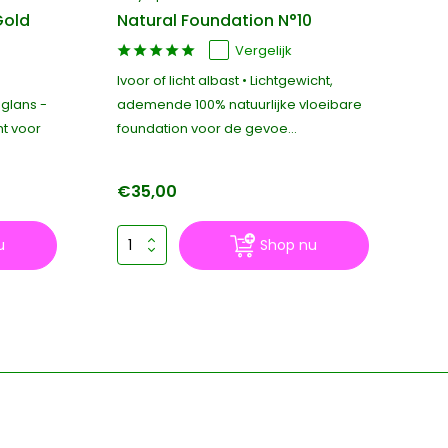
Gold
Natural Foundation N°10
Na
SP
Vergelijk
Ivoor of licht albast • Lichtgewicht,
10
glans -
ademende 100% natuurlijke vloeibare
SP
ht voor
foundation voor de gevoe...
ze
€35,00
€2
u
Shop nu