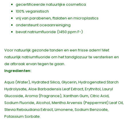
gecertificeerde natuurlijke cosmetica
100% veganistisch
vrij van parabenen, ftalaten en microplastics
ondersteunt oceaanreiniging
bevat natriumfluoride (1450 ppm F-)
Voor natuurlijk gezonde tanden en een frisse adem! Met
natuurlijk natriumfluoride om het tandglazuur te versterken en
de afbraak ervan tegen te gaan.
Ingredienten:
Aqua (Water), Hydrated Silica, Glycerin, Hydrogenated Starch
Hydrolysate, Aloe Barbadensis Leaf Extract, Erythritol, Lauryl
Glucoside, Aroma (Fragrance), Xanthan Gum, Citric Acid,
Sodium Fluoride, Alcohol, Mentha Arvensis (Peppermint) Leaf Oil,
Stevia Rebaudiana Extract, Limonene, Sodium Benzoate,
Potassium Sorbate.