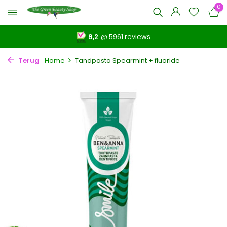
0
9,2
@
5961 reviews
Terug
Home
Tandpasta Spearmint + fluoride