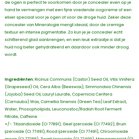
de ogen is perfect te voorkomen door je concealer even op je
hand te vermengen met een fijne voedende oogcreme of een
elixer speciaal voor je ogen of voor de droge huid. Zeker deze
concealer van Mineralogie mengt ideaal, door de cremige
textuur en intense pigmentatie. Zo kun je je concealer echt
schitterend glad aanbrengen, en een leuk extraatje is dat je
huid nog beter gehydrateerd en daardoor ook minder droog
wordt.
Ingrediënten:
Ricinus Communis (Castor) Seed Oil, Vitis Vinifera
(Grapeseed) Oil, Cera Alba (Beeswax), Simmondsia Chinensis
(Jojoba) Seed Oil, Lauryl Laurate, Copernicia Cerifera
(Carnauba) Wax, Camellia Sinensis (Green Tea) Leaf Extract,
Water, Phosopholipids, Leuconostoc/Radish Root Ferment
Filtrate, Caffeine.
+/-: Titaandioxide (CI 77891), Geel ijzeroxide (CI 77492), Bruin
ijzeroxide (CI 77491), Rood ijzeroxide (CI 77491), Chroomoxide
groen (CI 77288), Zwart ijzeroxide (CI 77499), Mangaanviolet (CI