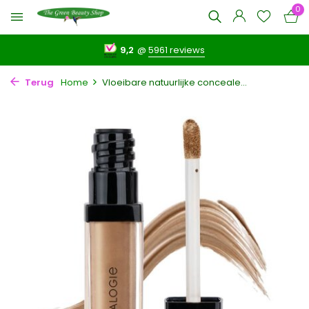
0
9,2
@
5961 reviews
Terug
Home
Vloeibare natuurlijke conceale...