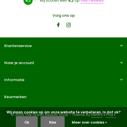
9,2
Wij scoren een
9,2
op
5961 reviews
Volg ons op
Klantenservice
Naar je account
Informatie
Keurmerken
Wij slaan cookies op om onze website te verbeteren. Is dat ok?
© 2026 The Green Beauty Shop - Theme By
DMWS
x
Plus+
Ok
Nee
Meer over cookies »