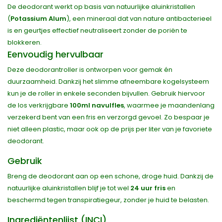
De deodorant werkt op basis van natuurlijke aluinkristallen
(
Potassium Alum
), een mineraal dat van nature antibacterieel
is en geurtjes effectief neutraliseert zonder de poriën te
blokkeren.
Eenvoudig hervulbaar
Deze deodorantroller is ontworpen voor gemak én
duurzaamheid. Dankzij het slimme afneembare kogelsysteem
kun je de roller in enkele seconden bijvullen. Gebruik hiervoor
de los verkrijgbare
100ml navulfles
, waarmee je maandenlang
verzekerd bent van een fris en verzorgd gevoel. Zo bespaar je
niet alleen plastic, maar ook op de prijs per liter van je favoriete
deodorant.
Gebruik
Breng de deodorant aan op een schone, droge huid. Dankzij de
natuurlijke aluinkristallen blijf je tot wel
24 uur fris
en
beschermd tegen transpiratiegeur, zonder je huid te belasten.
Ingrediëntenlijst (INCI)