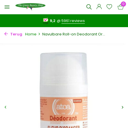
0
9,2
@
5961 reviews
Terug
Home
Navulbare Roll-on Deodorant Or...