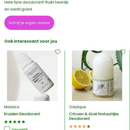
Hele fijne deodorant! Ruikt heerlijk
en werkt goed.
Schrijf je eigen review
Ook interessant voor jou
Mádara
Odylique
Kruiden Deodorant
Citroen & Aloë Natuurlijke
Deodorant
Vergelijk