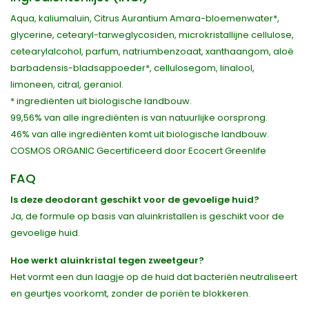
Aqua, kaliumaluin, Citrus Aurantium Amara-bloemenwater*,
glycerine, cetearyl-tarweglycosiden, microkristallijne cellulose,
cetearylalcohol, parfum, natriumbenzoaat, xanthaangom, aloë
barbadensis-bladsappoeder*, cellulosegom, linalool,
limoneen, citral, geraniol.
* ingrediënten uit biologische landbouw.
99,56% van alle ingrediënten is van natuurlijke oorsprong.
46% van alle ingrediënten komt uit biologische landbouw.
COSMOS ORGANIC Gecertificeerd door Ecocert Greenlife
FAQ
Is deze deodorant geschikt voor de gevoelige huid?
Ja, de formule op basis van aluinkristallen is geschikt voor de
gevoelige huid.
Hoe werkt aluinkristal tegen zweetgeur?
Het vormt een dun laagje op de huid dat bacteriën neutraliseert
en geurtjes voorkomt, zonder de poriën te blokkeren.