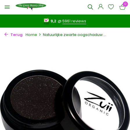
0
9,2
@
5961 reviews
Terug
Home
Natuurlijke zwarte oogschaduw ...