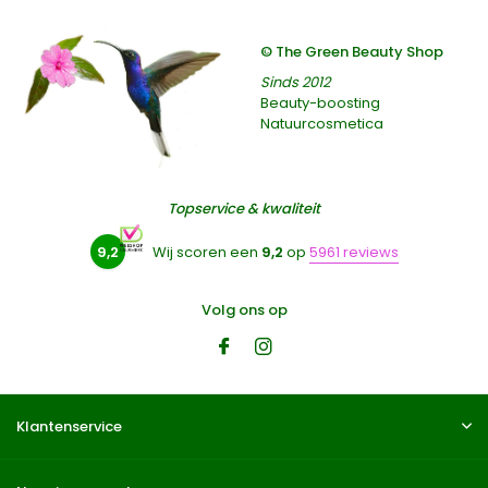
© The Green Beauty Shop
Sinds 2012
Beauty-boosting
Natuurcosmetica
Topservice & kwaliteit
9,2
Wij scoren een
9,2
op
5961 reviews
Volg ons op
Klantenservice