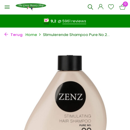
0
9,2
@
5961 reviews
Terug
Home
Stimulerende Shampoo Pure No.2...