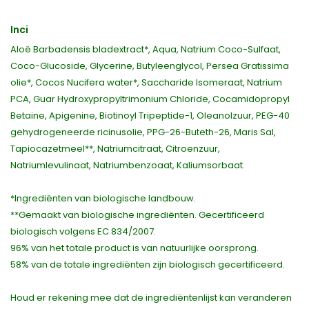
Inci
Aloë Barbadensis bladextract*, Aqua, Natrium Coco-Sulfaat,
Coco-Glucoside, Glycerine, Butyleenglycol, Persea Gratissima
olie*, Cocos Nucifera water*, Saccharide Isomeraat, Natrium
PCA, Guar Hydroxypropyltrimonium Chloride, Cocamidopropyl
Betaine, Apigenine, Biotinoyl Tripeptide-1, Oleanolzuur, PEG-40
gehydrogeneerde ricinusolie, PPG-26-Buteth-26, Maris Sal,
Tapiocazetmeel**, Natriumcitraat, Citroenzuur,
Natriumlevulinaat, Natriumbenzoaat, Kaliumsorbaat.
*Ingrediënten van biologische landbouw.
**Gemaakt van biologische ingrediënten. Gecertificeerd
biologisch volgens EC 834/2007.
96% van het totale product is van natuurlijke oorsprong.
58% van de totale ingrediënten zijn biologisch gecertificeerd.
Houd er rekening mee dat de ingrediëntenlijst kan veranderen