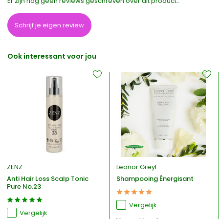
Er zijn nog geen reviews geschreven over dit product..
Schrijf je eigen review
Ook interessant voor jou
ZENZ
Leonor Greyl
Anti Hair Loss Scalp Tonic
Shampooing Énergisant
Pure No.23
Vergelijk
Vergelijk