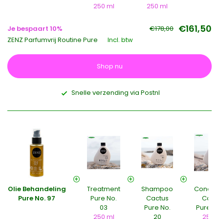
250 ml
250 ml
€161,50
Je bespaart 10%
€178,00
ZENZ Parfumvrij Routine Pure
Incl. btw
Shop nu
Snelle verzending via Postnl
Olie Behandeling
Treatment
Shampoo
Conditi
Pure No. 97
Pure No.
Cactus
Cact
03
Pure No.
Pure No
250 ml
20
250 