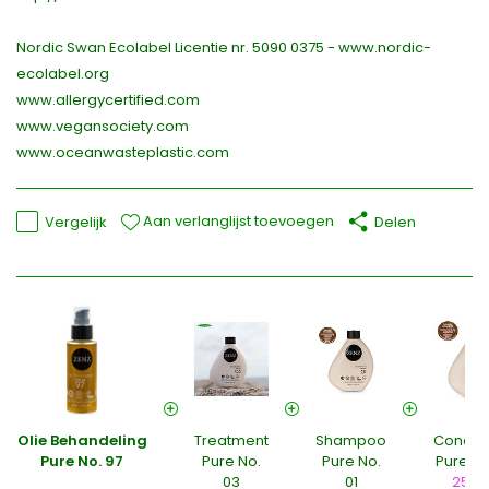
Nordic Swan Ecolabel Licentie nr. 5090 0375 - www.nordic-
ecolabel.org
www.allergycertified.com
www.vegansociety.com
www.oceanwasteplastic.com
Aan verlanglijst toevoegen
Vergelijk
Delen
Olie Behandeling
Treatment
Shampoo
Conditi
Pure No. 97
Pure No.
Pure No.
Pure No
03
01
250 