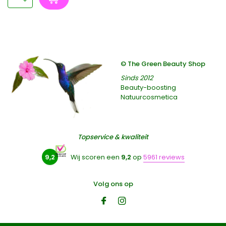
© The Green Beauty Shop
Sinds 2012
Beauty-boosting
Natuurcosmetica
Topservice & kwaliteit
9,2
Wij scoren een
9,2
op
5961 reviews
Volg ons op