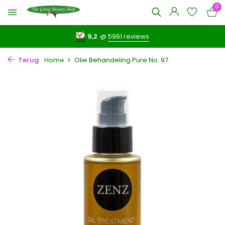
0
9,2
@
5961 reviews
Terug
Home
Olie Behandeling Pure No. 97