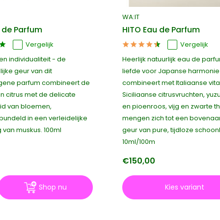
WA:IT
u de Parfum
HITO Eau de Parfum
Vergelijk
Vergelijk
en individualiteit - de
Heerlijk natuurlijk eau de parf
ijke geur van dit
liefde voor Japanse harmonie
gene parfum combineert de
combineert met Italiaanse vitali
an citrus met de delicate
Siciliaanse citrusvruchten, yuz
id van bloemen,
en pioenroos, vijg en zwarte t
ndeld in een verleidelijke
mengen zich tot een bovenaa
 van muskus. 100ml
geur van pure, tijdloze schoon
10ml/100m
0
€150,00
Shop nu
Kies variant