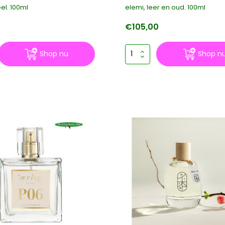
el. 100ml
elemi, leer en oud. 100ml
0
€105,00
Shop nu
Shop n