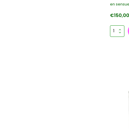
en sensue
€150,0