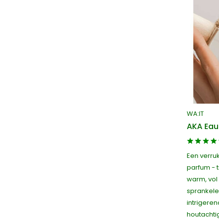
WA:IT
AKA Eau
Een verruk
parfum - 
warm, vol 
sprankele
intrigere
houtachti