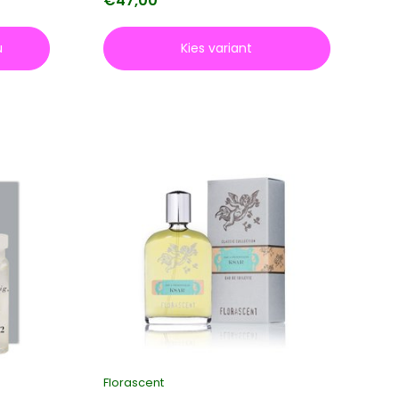
€47,00
u
Kies variant
Florascent