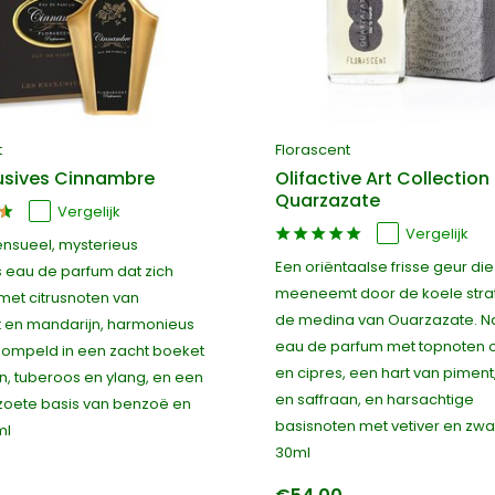
t
Florascent
lusives Cinnambre
Olifactive Art Collection 
Quarzazate
Vergelijk
Vergelijk
ensueel, mysterieus
Een oriëntaalse frisse geur die
s eau de parfum dat zich
meeneemt door de koele stra
met citrusnoten van
de medina van Ouarzazate. Nat
en mandarijn, harmonieus
eau de parfum met topnoten 
ompeld in een zacht boeket
en cipres, een hart van piment
n, tuberoos en ylang, en een
en saffraan, en harsachtige
 zoete basis van benzoë en
basisnoten met vetiver en zwa
ml
30ml