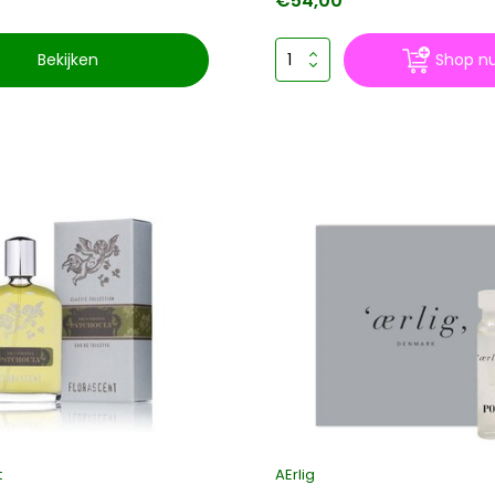
€54,00
Bekijken
Shop n
t
AErlig