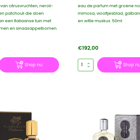
an citrusvruchten, neroli-
eau de parfum met groene no
n patchouli die doen
mimosa, viooltjesblad, galban
n een Italiaanse tuin met
en witte muskus. 50ml
omen en sinaasappelbomen.
€192,00
Shop nu
Shop n