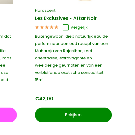
Florascent
Les Exclusives • Attar Noir
Vergelijk
um dat
Buitengewoon, diep natuurlijk eau de
parfum naar een oud recept van een
teit:
Maharaja van Rajasthan, met
u, roos
oriëntaalse, extravagante en
hee
weelderige geurnoten en van een
rdse
verbluffende exotische sensualiteit.
heid.
15ml
€42,00
Bekijken