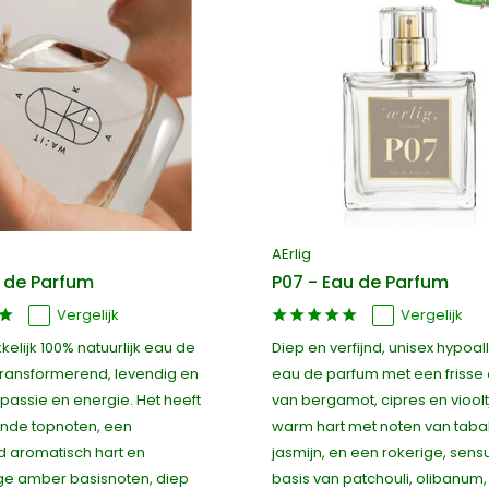
AErlig
 de Parfum
P07 - Eau de Parfum
Vergelijk
Vergelijk
kelijk 100% natuurlijk eau de
Diep en verfijnd, unisex hypoa
transformerend, levendig en
eau de parfum met een frisse
passie en energie. Het heeft
van bergamot, cipres en vioolt
nde topnoten, een
warm hart met noten van taba
nd aromatisch hart en
jasmijn, en een rokerige, sens
ge amber basisnoten, diep
basis van patchouli, olibanum