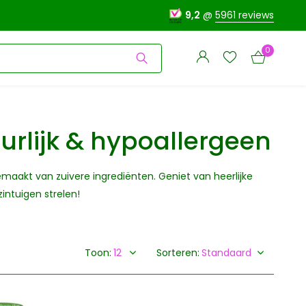
9,2
@
5961 reviews
0
rlijk & hypoallergeen
Account
maakt van zuivere ingrediënten. Geniet van heerlijke
Account
aanmaken
zintuigen strelen!
aanmaken
Toon:
Sorteren: