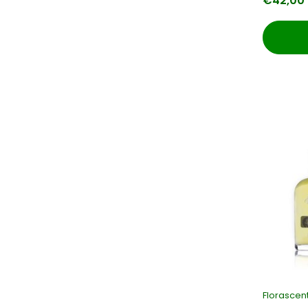
€42,00
Florascen