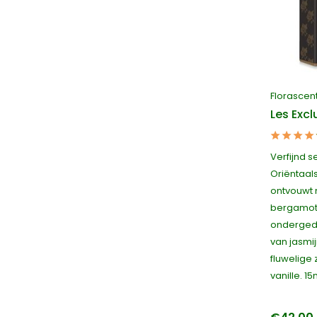
Florascen
Les Exc
Verfijnd s
Oriëntaal
ontvouwt 
bergamot 
onderged
van jasmij
fluwelige
vanille. 15