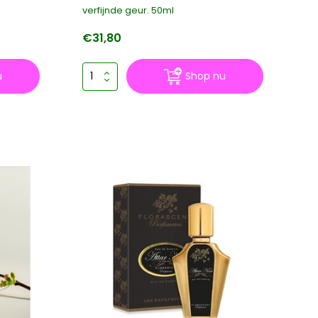
verfijnde geur. 50ml
€31,80
u
Shop nu