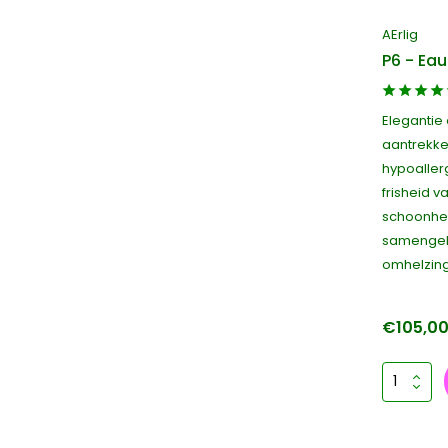
AErlig
P6 - Ea
Elegantie 
aantrekkel
hypoaller
frisheid v
schoonhe
samengebu
omhelzing
€105,0