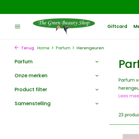
Giftcard
M
Terug
Home
Parfum
Herengeuren
Par
Parfum
Onze merken
Parfum vo
herengeur
Product filter
Lees me
Samenstelling
23 produ