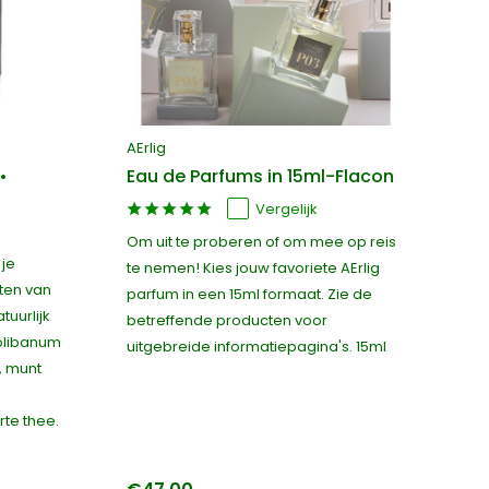
AErlig
•
Eau de Parfums in 15ml-Flacon
Vergelijk
Om uit te proberen of om mee op reis
 je
te nemen! Kies jouw favoriete AErlig
ten van
parfum in een 15ml formaat. Zie de
uurlijk
betreffende producten voor
olibanum
uitgebreide informatiepagina's. 15ml
, munt
rte thee.