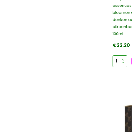
essences v
bloemen e
denken aa
citroenb
100ml
€22,20