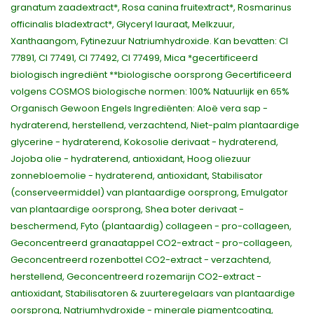
granatum zaadextract*, Rosa canina fruitextract*, Rosmarinus
officinalis bladextract*, Glyceryl lauraat, Melkzuur,
Xanthaangom, Fytinezuur Natriumhydroxide. Kan bevatten: CI
77891, CI 77491, CI 77492, CI 77499, Mica *gecertificeerd
biologisch ingrediënt **biologische oorsprong Gecertificeerd
volgens COSMOS biologische normen: 100% Natuurlijk en 65%
Organisch Gewoon Engels Ingrediënten: Aloë vera sap -
hydraterend, herstellend, verzachtend, Niet-palm plantaardige
glycerine - hydraterend, Kokosolie derivaat - hydraterend,
Jojoba olie - hydraterend, antioxidant, Hoog oliezuur
zonnebloemolie - hydraterend, antioxidant, Stabilisator
(conserveermiddel) van plantaardige oorsprong, Emulgator
van plantaardige oorsprong, Shea boter derivaat -
beschermend, Fyto (plantaardig) collageen - pro-collageen,
Geconcentreerd granaatappel CO2-extract - pro-collageen,
Geconcentreerd rozenbottel CO2-extract - verzachtend,
herstellend, Geconcentreerd rozemarijn CO2-extract -
antioxidant, Stabilisatoren & zuurteregelaars van plantaardige
oorsprong, Natriumhydroxide - minerale pigmentcoating,