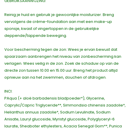
GEBRUIKSAANWIJZING:
Reinig je huid en gebruik je gewoonlijke moisturizer. Breng
vervolgens de crème-foundation aan met een make-up
sponsje, kwast of vingertoppen in de gebruikelijke
deppende/tappende beweging.
Voor bescherming tegen de zon: Wees je ervan bewust dat
spaarzaam aanbrengen het niveau van zonbescherming kan
verlagen. Wees veilig in de zon. Zoek de schaduw op van de
directe zon tussen 10.00 en 15.00 uur. Breng het product altijd
opnieuw aan na het zwemmen, douchen of afdrogen.
INCI:
PAqua (+ aloë barbadensis bladpoeder*), Glycerine,
Caprylic/Capric Triglyceride**, Simmondsia chinensis zaadolie*,
Helianthus annuus zaadolie*, Sodium Levulinate, Sodium
Anisate, Lauryl glucoside, Myristyl glucoside, Polyglyceryl-6
laurate, Sheaboter ethylesters, Acacia Senegal Gom**, Punica