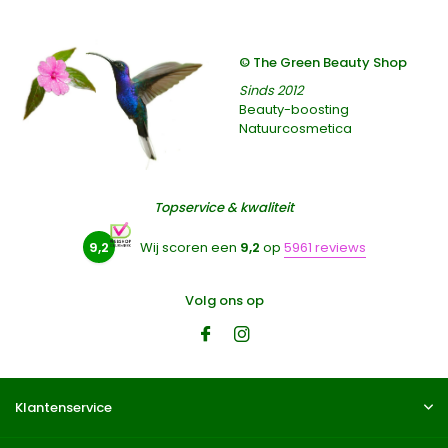
© The Green Beauty Shop
Sinds 2012
Beauty-boosting
Natuurcosmetica
Topservice & kwaliteit
9,2
Wij scoren een
9,2
op
5961 reviews
Volg ons op
Klantenservice