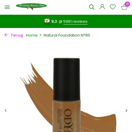
0
9,2
@
5961 reviews
Terug
Home
Natural Foundation N°80