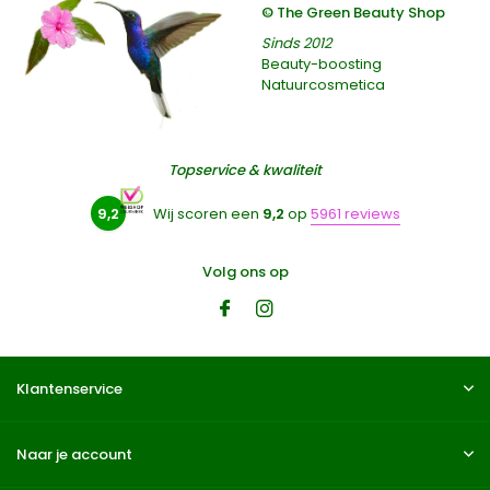
© The Green Beauty Shop
Sinds 2012
Beauty-boosting
Natuurcosmetica
Topservice & kwaliteit
9,2
Wij scoren een
9,2
op
5961 reviews
Volg ons op
Klantenservice
Naar je account