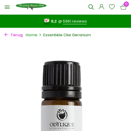
0
9,2
@
5961 reviews
Terug
Home
Essentiële Olie Geranium