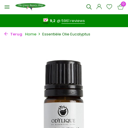
0
9,2
@
5961 reviews
Terug
Home
Essentiële Olie Eucalyptus