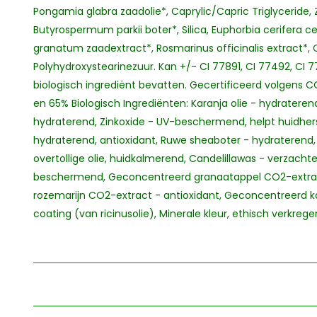
Pongamia glabra zaadolie*, Caprylic/Capric Triglyceride, 
Butyrospermum parkii boter*, Silica, Euphorbia cerifera ce
granatum zaadextract*, Rosmarinus officinalis extract*,
Polyhydroxystearinezuur. Kan +/- CI 77891, CI 77492, CI 7
biologisch ingrediënt bevatten. Gecertificeerd volgens 
en 65% Biologisch Ingrediënten: Karanja olie - hydraterend
hydraterend, Zinkoxide - UV-beschermend, helpt huidhers
hydraterend, antioxidant, Ruwe sheaboter - hydraterend, 
overtollige olie, huidkalmerend, Candelillawas - verzach
beschermend, Geconcentreerd granaatappel CO2-extrac
rozemarijn CO2-extract - antioxidant, Geconcentreerd k
coating (van ricinusolie), Minerale kleur, ethisch verkreg