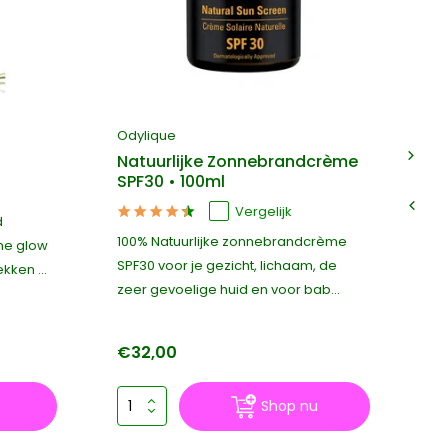
Odylique
Od
Natuurlijke Zonnebrandcrème
Pr
SPF30 • 100ml
C
Vergelijk
d
100% Natuurlijke zonnebrandcrème
Ri
me glow
SPF30 voor je gezicht, lichaam, de
ge
kken ...
zeer gevoelige huid en voor bab...
hy
€32,00
€
Shop nu