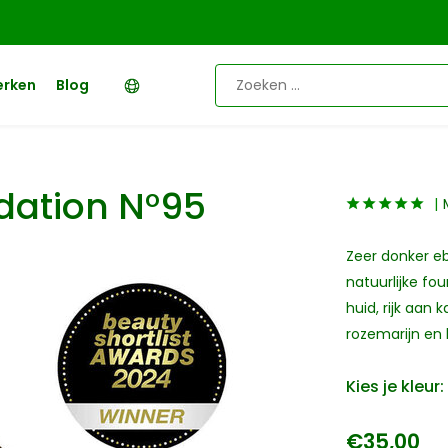
erken
Blog
dation N°95
Zeer donker e
natuurlijke fo
huid, rijk aan 
rozemarijn en 
Kies je kleur:
€35,00