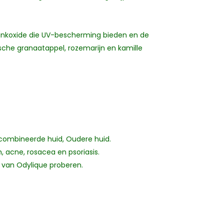
en zinkoxide die UV-bescherming bieden en de
sche granaatappel, rozemarijn en kamille
ecombineerde huid, Oudere huid.
m, acne, rosacea en psoriasis.
n van Odylique proberen.