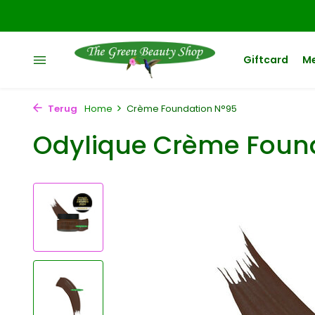
Giftcard
M
Terug
Home
Crème Foundation N°95
Odylique Crème Foun