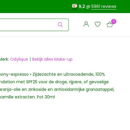
9,2
@
5961 reviews
0
Merk:
Odylique
Bekijk alles Make-up
bony-espresso • Zijdezachte en ultravoedende, 100%
Account
Account
aanmaken
undation met SPF25 voor de droge, rijpere, of gevoelige
aanmaken
karanja-olie en zinkoxide en antioxidantrijke granaatappel,
kamille extracten. Pot 30ml