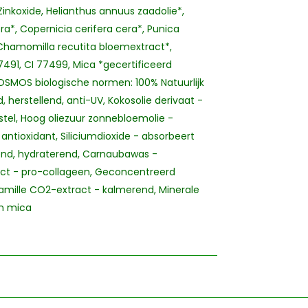
Zinkoxide, Helianthus annuus zaadolie*,
ra*, Copernicia cerifera cera*, Punica
 Chamomilla recutita bloemextract*,
7491, CI 77499, Mica *gecertificeerd
COSMOS biologische normen: 100% Natuurlijk
, herstellend, anti-UV, Kokosolie derivaat -
tel, Hoog oliezuur zonnebloemolie -
antioxidant, Siliciumdioxide - absorbeert
tend, hydraterend, Carnaubawas -
t - pro-collageen, Geconcentreerd
amille CO2-extract - kalmerend, Minerale
en mica