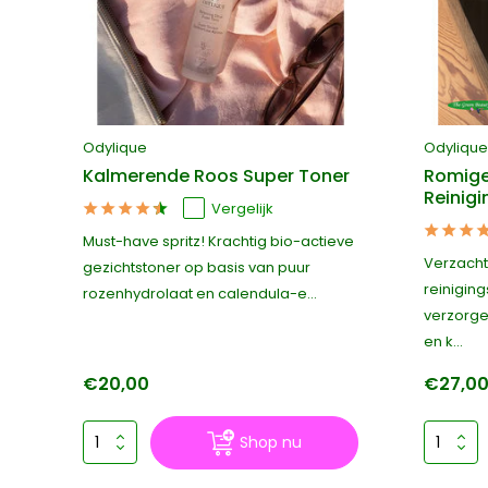
Odylique
Odylique
Kalmerende Roos Super Toner
Romige
Reinig
Vergelijk
Must-have spritz! Krachtig bio-actieve
Verzacht
gezichtstoner op basis van puur
reinigin
rozenhydrolaat en calendula-e...
verzorgen
en k...
€20,00
€27,0
Shop nu