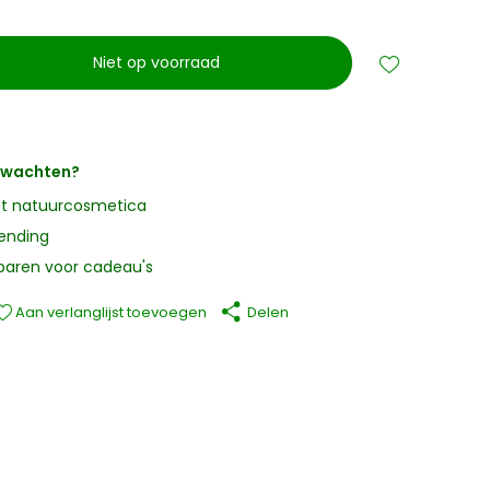
Niet op voorraad
erwachten?
it natuurcosmetica
zending
paren voor cadeau's
Aan verlanglijst toevoegen
Delen