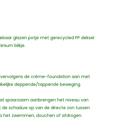
lebaar glazen potje met gerecycled PP deksel
inium blikje.
reng vervolgens de crème-foundation aan met
uikelijke deppende/tappende beweging.
dat spaarzaam aanbrengen het niveau van
ek de schaduw op van de directe zon tussen
n na het zwemmen, douchen of afdrogen.