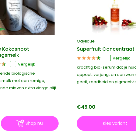
Odylique
 Kokosnoot
Superfruit Concentraat
ingsmelk
Vergelijk
Vergelijk
Krachtig bio-serum dat je hui
ende biologische
oppept, verjongt en een war
gsmelk met een romige,
geeft, roodheid en pigmentvle
de mix van extra vierge olijf-
0
€45,00
Shop nu
Kies variant