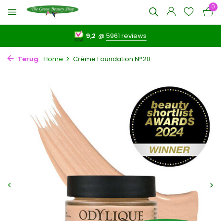
0
9,2
@
5961 reviews
Terug
Home
Crème Foundation N°20