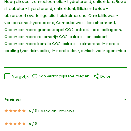
Hoog oliezuur zonnebloemolie - hydraterend, antioxidant, Ruwe
sheaboter - hydraterend, antioxidant, Siliciumdioxide -
absorbeert overtollige olie, huidkalmerend, Candelillawas -
verzachtend, hydraterend, Carnaubawas - beschermend,
Geconcentreerd granaatappel CO2-extract - pro-collageen,
Geconcentreerd rozemarijn CO2-extract - antioxidant,
Geconcentreerd kamille CO2-extract - kalmerend, Minerale
coating (van ricinusolie), Minerale kleur, ethisch verkregen mica
Aan verlanglijst toevoegen
Vergelijk
Delen
Reviews
5
/
Based on 1 reviews
5
5
/
5