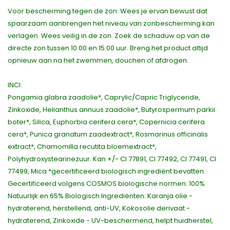
Voor bescherming tegen de zon: Wees je ervan bewust dat
spaarzaam aanbrengen het niveau van zonbescherming kan
verlagen. Wees veilig in de zon. Zoek de schaduw op van de
directe zon tussen 10.00 en 15.00 uur. Breng het product altijd
opnieuw aan na het zwemmen, douchen of afdrogen.
INCI:
Pongamia glabra zaadolie*, Caprylic/Capric Triglyceride,
Zinkoxide, Helianthus annuus zaadolie*, Butyrospermum parkii
boter*, Silica, Euphorbia cerifera cera*, Copernicia cerifera
cera*, Punica granatum zaadextract*, Rosmarinus officinalis
extract*, Chamomilla recutita bloemextract*,
Polyhydroxystearinezuur. Kan +/- CI 77891, CI 77492, CI 77491, CI
77499, Mica *gecertificeerd biologisch ingrediënt bevatten.
Gecertificeerd volgens COSMOS biologische normen: 100%
Natuurlijk en 65% Biologisch Ingrediënten: Karanja olie -
hydraterend, herstellend, anti-UV, Kokosolie derivaat -
hydraterend, Zinkoxide - UV-beschermend, helpt huidherstel,